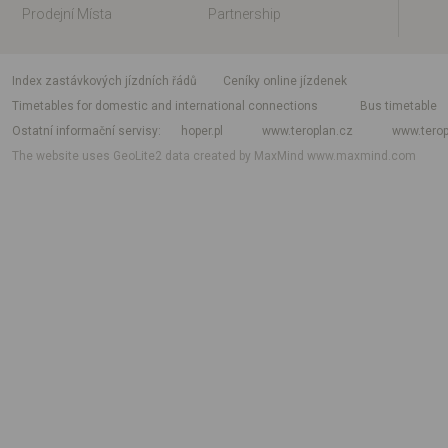
Prodejní Místa
Partnership
index zastávkových jízdních řádů
Ceníky online jízdenek
Timetables for domestic and international connections
Bus timetable
Ostatní informační servisy
hoper.pl
www.teroplan.cz
www.terop
The website uses GeoLite2 data created by MaxMind
www.maxmind.com