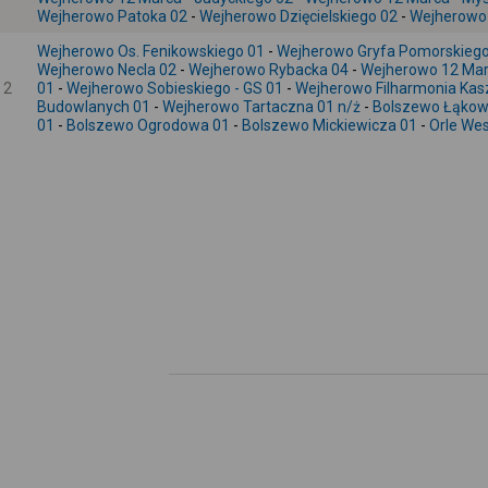
Wejherowo Patoka 02
-
Wejherowo Dzięcielskiego 02
-
Wejherowo 
Wejherowo Os. Fenikowskiego 01
-
Wejherowo Gryfa Pomorskiego
Wejherowo Necla 02
-
Wejherowo Rybacka 04
-
Wejherowo 12 Mar
2
01
-
Wejherowo Sobieskiego - GS 01
-
Wejherowo Filharmonia Kas
Budowlanych 01
-
Wejherowo Tartaczna 01 n/ż
-
Bolszewo Łąkow
01
-
Bolszewo Ogrodowa 01
-
Bolszewo Mickiewicza 01
-
Orle Wes