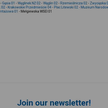
-
Gęsia 01
-
Węglinek NŻ 02
-
Węglin 02
-
Rzemieślnicza 02
-
Zwycięska 
 02
-
Krakowskie Przedmieście 04
-
Plac Litewski 02
-
Muzeum Narodow
ntażowa 01
- Mełgiewska WSEI 01
Join our newsletter!