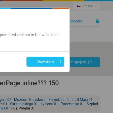
Česky
Vaše jízdenky
Pomoc
promoted services in line with users'
Bez přestupů
Zezwalam
Vyhledat spojení
Pouze jízdenky online
erPage.inline??? 150
gera 02
-
Muzeum Narodowe - Zamek 02
-
Dolna 3 Maja 01
-
rc 01
-
Skrzetuskiego 01
-
Irydiona 01
-
Poczekajka 01
-
Szpital
owa 01
- Os. Poręba 01
+