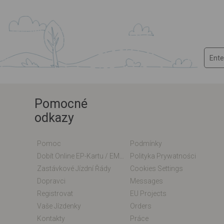
Pomocné
odkazy
Pomoc
Podmínky
Dobít Online EP-Kartu / EM-Kartu
Polityka Prywatności
Zastávkové Jízdní Řády
Cookies Settings
Dopravci
Messages
Registrovat
EU Projects
Vaše Jízdenky
Orders
Kontakty
Práce