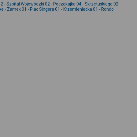
-
02
-
Szpital Wojewódzki 02
-
Poczekajka 04
-
Skrzetuskiego 02
e - Zamek 01
-
Plac Singera 01
-
Krzemieniecka 01
-
Rondo