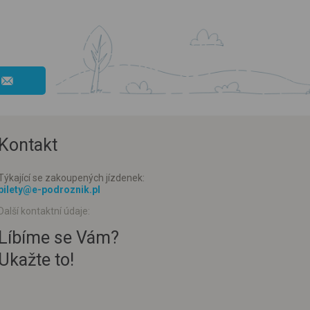
Kontakt
Týkající se zakoupených jízdenek:
bilety@e-podroznik.pl
Další kontaktní údaje:
Líbíme se Vám?
Ukažte to!