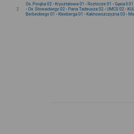
Os. Poręba 02
-
Kryształowa 01
-
Roztocze 01
-
Gęsia II 01
2
-
Os. Słowackiego 02
-
Pana Tadeusza 02
-
UMCS 02
-
KUL
Berbeckiego 01
-
Kleeberga 01
-
Kalinowszczyzna 03
-
Mo