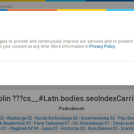
ízdenky
ies to provide and continuously improve our services and to present 
jízdenky
Časové jízdenky
e your consent at any time. More information in
Privacy Policy
.
8.08 So
-- : --
lin ???cs__#Latn.bodies.seoIndexCarri
Podrobnosti
02
-
Kleeberga 02
-
Rondo Berbeckiego 02
-
Krzemieniecka 02
-
Plac Sin
k Akademicki 03
-
Pana Tadeusza 01
-
Os. Słowackiego 01
-
Zana Lecle
n 01
-
Węglinek NŻ 04
-
Gęsia 02
-
Roztocze 02
-
Kryształowa 02
-
Granit