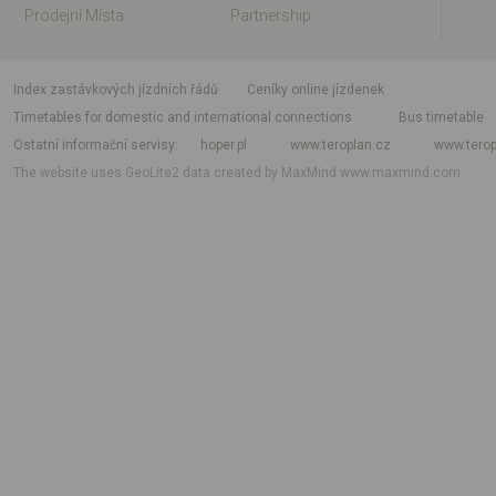
Prodejní Místa
Partnership
index zastávkových jízdních řádů
Ceníky online jízdenek
Timetables for domestic and international connections
Bus timetable
Ostatní informační servisy
hoper.pl
www.teroplan.cz
www.terop
The website uses GeoLite2 data created by MaxMind
www.maxmind.com