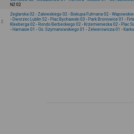
NŻ 02
Żeglarska 02
-
Zalewskiego 02
-
Biskupa Fulmana 02
-
Wapowskie
-
Dworzec Lublin 52
-
Plac Bychawski 03
-
Park Bronowice 01
-
Fir
2
Kleeberga 02
-
Rondo Berbeckiego 02
-
Krzemieniecka 02
-
Plac S
-
Harnasie 01
-
Os. Szymanowskiego 01
-
Zelwerowicza 01
-
Kark