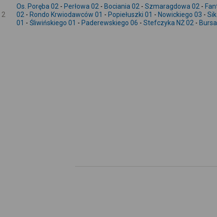
Os. Poręba 02
-
Perłowa 02
-
Bociania 02
-
Szmaragdowa 02
-
Fan
2
02
-
Rondo Krwiodawców 01
-
Popiełuszki 01
-
Nowickiego 03
-
Sik
01
-
Śliwińskiego 01
-
Paderewskiego 06
-
Stefczyka NŻ 02
-
Bursak