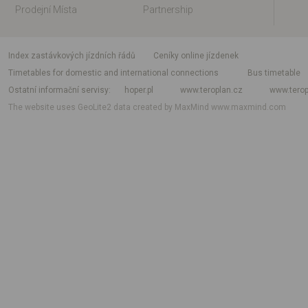
Prodejní Místa
Partnership
index zastávkových jízdních řádů
Ceníky online jízdenek
Timetables for domestic and international connections
Bus timetable
Ostatní informační servisy
hoper.pl
www.teroplan.cz
www.terop
The website uses GeoLite2 data created by MaxMind
www.maxmind.com