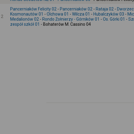
Pancerniaków Felicity 02
-
Pancerniaków 02
-
Rataja 02
-
Dworzec
Kosmonautów 01
-
Olchowa 01
-
Wilcza 01
-
Hubalczyków 03
-
Mic
2
Medalionów 02
-
Rondo Żołnierzy - Górników 01
-
Os. Górki 01
-
Sz
zespół szkół 01
- Bohaterów M. Cassino 04