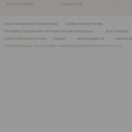
Prodejní Místa
Partnership
index zastávkových jízdních řádů
Ceníky online jízdenek
Timetables for domestic and international connections
Bus timetable
Ostatní informační servisy
hoper.pl
www.teroplan.cz
www.terop
The website uses GeoLite2 data created by MaxMind
www.maxmind.com