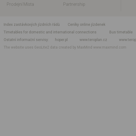
Prodejní Místa
Partnership
index zastávkových jízdních řádů
Ceníky online jízdenek
Timetables for domestic and international connections
Bus timetable
Ostatní informační servisy
hoper.pl
www.teroplan.cz
www.terop
The website uses GeoLite2 data created by MaxMind
www.maxmind.com