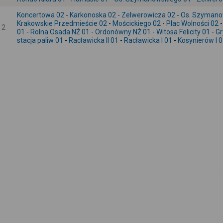
Koncertowa 02
-
Karkonoska 02
-
Zelwerowicza 02
-
Os. Szymano
Krakowskie Przedmieście 02
-
Mościckiego 02
-
Plac Wolności 02
2
01
-
Rolna Osada NŻ 01
-
Ordonówny NŻ 01
-
Witosa Felicity 01
-
Gr
stacja paliw 01
-
Racławicka II 01
-
Racławicka I 01
-
Kosynierów I 