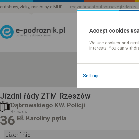
autobusy, vlaky, minibusy a MHD
mezinárodní autobusové jízdenky
Accept cookies us
We use cookies and simil
Jízdni řády a jízdenky
interests. You can withd
Settings
Jízdní řády ZTM Rzeszów
Dąbrowskiego KW. Policji
Rzeszów
36
Bł. Karoliny pętla
Jízdní řád