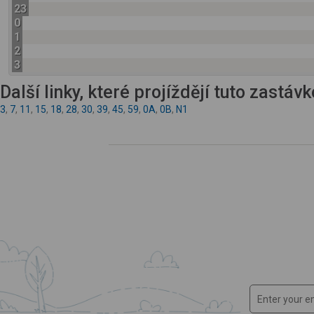
23
0
1
2
3
Další linky, které projíždějí tuto zastáv
3
,
7
,
11
,
15
,
18
,
28
,
30
,
39
,
45
,
59
,
0A
,
0B
,
N1