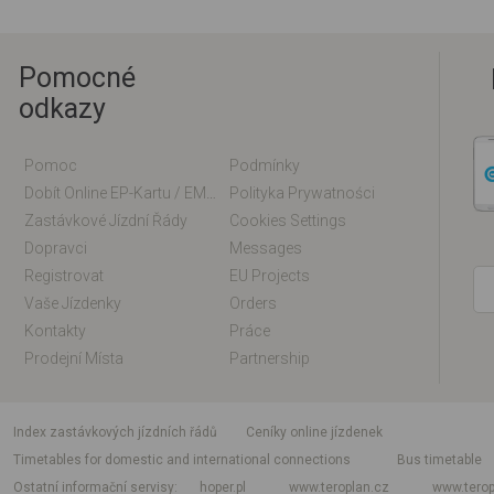
Pomocné
odkazy
Pomoc
Podmínky
Dobít Online EP-Kartu / EM-Kartu
Polityka Prywatności
Zastávkové Jízdní Řády
Cookies Settings
Dopravci
Messages
Registrovat
EU Projects
Vaše Jízdenky
Orders
Kontakty
Práce
Prodejní Místa
Partnership
index zastávkových jízdních řádů
Ceníky online jízdenek
Timetables for domestic and international connections
Bus timetable
Ostatní informační servisy
hoper.pl
www.teroplan.cz
www.terop