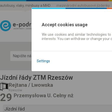
autobusy, vlaky, minibusy a MHD
mezinárodní autobusové jízdenky
Accept cookies usage
We use cookies and similar technologies to 
Jízdni řády a jízdenky
interests. You can withdraw or change your 
Zobra
Settings
Jízdní řády ZTM Rzeszów
Rejtana / Lwowska
Rzeszów
29
Przemysłowa U. Celny nż
Jízdní řád