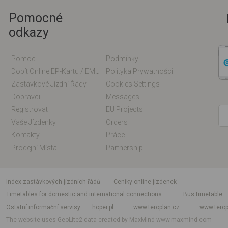
Pomocné
odkazy
Pomoc
Podmínky
Dobít Online EP-Kartu / EM-Kartu
Polityka Prywatności
Zastávkové Jízdní Řády
Cookies Settings
Dopravci
Messages
Registrovat
EU Projects
Vaše Jízdenky
Orders
Kontakty
Práce
Prodejní Místa
Partnership
index zastávkových jízdních řádů
Ceníky online jízdenek
Timetables for domestic and international connections
Bus timetable
Ostatní informační servisy
hoper.pl
www.teroplan.cz
www.terop
The website uses GeoLite2 data created by MaxMind
www.maxmind.com