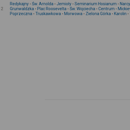
Redykajny
-
Św. Arnolda
-
Jemioły
-
Seminarium Hosianum
-
Narc
2
Grunwaldzka
-
Plac Roosevelta
-
Św. Wojciecha
-
Centrum
-
Mickie
Poprzeczna
-
Truskawkowa
-
Morwowa
-
Zielona Górka
-
Karolin
-