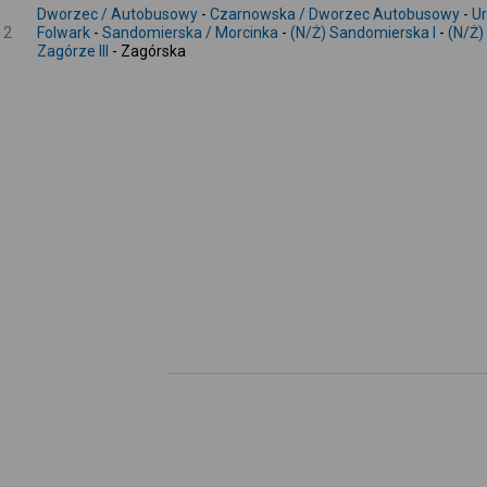
Dworzec / Autobusowy
-
Czarnowska / Dworzec Autobusowy
-
U
2
Folwark
-
Sandomierska / Morcinka
-
(N/Ż) Sandomierska I
-
(N/Ż)
Zagórze III
- Zagórska