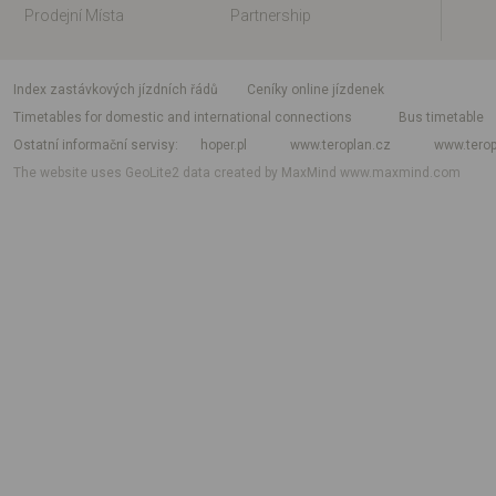
Prodejní Místa
Partnership
index zastávkových jízdních řádů
Ceníky online jízdenek
Timetables for domestic and international connections
Bus timetable
Ostatní informační servisy
hoper.pl
www.teroplan.cz
www.terop
The website uses GeoLite2 data created by MaxMind
www.maxmind.com