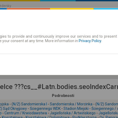
ízdenky
ies to provide and continuously improve our services and to present 
jízdenky
Časové jízdenky
e your consent at any time. More information in
Privacy Policy
.
6.08 Čt
-- : --
elce ???cs__#Latn.bodies.seoIndexCarr
Podrobnosti
yjska
-
(N/Ż) Sandomierska I
-
Sandomierska / Morcinka
-
(N/Ż) Sandom
Ż) Sąd Okręgowy
-
Ściegiennego WDK
-
Stadion Miejski
-
Ściegiennego /
o
-
Centrum / Krwiodawstwa
-
Jagiellońska / Artwińskiego
-
Jagiellońs
-
Kryształowa
-
Kryształowa / Dolomitowa
-
Podklasztorna
-
Os. Panor