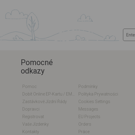
Pomocné
odkazy
Pomoc
Podmínky
Dobít Online EP-Kartu / EM-Kartu
Polityka Prywatności
Zastávkové Jízdní Řády
Cookies Settings
Dopravci
Messages
Registrovat
EU Projects
Vaše Jízdenky
Orders
Kontakty
Práce