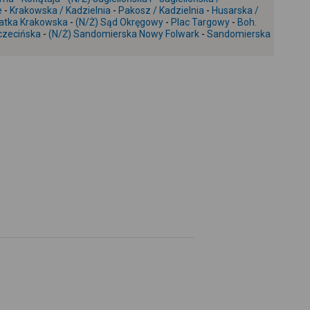
-
e
-
Krakowska / Kadzielnia
-
Pakosz / Kadzielnia
-
Husarska /
atka Krakowska
-
(N/Ż) Sąd Okręgowy
-
Plac Targowy
-
Boh.
czecińska
-
(N/Ż) Sandomierska Nowy Folwark
-
Sandomierska