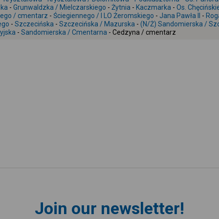
ska
-
Grunwaldzka / Mielczarskiego
-
Żytnia
-
Kaczmarka
-
Os. Chęciński
nego / cmentarz
-
Ściegiennego / I LO Żeromskiego
-
Jana Pawła II
-
Rog
ego
-
Szczecińska
-
Szczecińska / Mazurska
-
(N/Ż) Sandomierska / Sz
yjska
-
Sandomierska / Cmentarna
- Cedzyna / cmentarz
Join our newsletter!