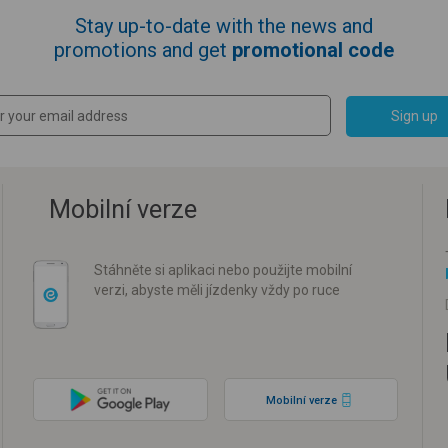
Stay up-to-date with the news and
promotions and get
promotional code
Sign up
Mobilní verze
Stáhněte si aplikaci nebo použijte mobilní
verzi, abyste měli jízdenky vždy po ruce
Mobilní verze