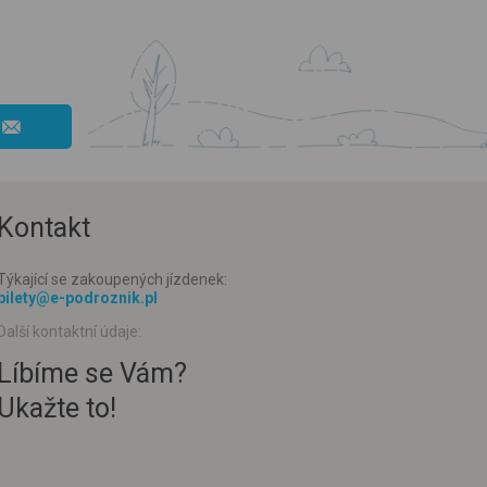
Kontakt
Týkající se zakoupených jízdenek:
bilety@e-podroznik.pl
Další kontaktní údaje:
Líbíme se Vám?
Ukažte to!