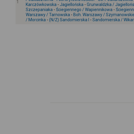
1
Karczówkowska
-
Jagiellońska
-
Grunwaldzka / Jagielloń
Szczepaniaka
-
Ściegiennego / Wapiennikowa
-
Ściegien
Warszawy / Tarnowska
-
Boh. Warszawy / Szymanowski
/ Morcinka
-
(N/Ż) Sandomierska I
-
Sandomierska / Wikar