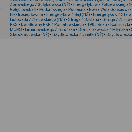
Zbrowskiego / Gołębiowska (NŻ)
-
Energetyków / Żółkiewskiego (
1
Gołębiowska II
-
Potkańskiego / Podleśna
-
Nowa Wola Gołębiowsk
Elektrociepłownia
-
Energetyków / Gajl (NŻ)
-
Energetyków / Stara
Listopada / Zbrowskiego (NŻ)
-
Struga / Szklana
-
Struga / Zbrow
PKS
-
Dw. Główny PKP / Poniatowskiego
-
1905 Roku / Kościuszki
MOPS
-
Limanowskiego / Toruńska
-
Starokrakowska / Młyńska
-
Starokrakowska (NŻ)
-
Szydłowiecka / Działki (NŻ)
-
Szydłowiecka