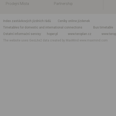
Prodejní Místa
Partnership
index zastávkových jízdních řádů
Ceníky online jízdenek
Timetables for domestic and international connections
Bus timetable
Ostatní informační servisy
hoper.pl
www.teroplan.cz
www.terop
The website uses GeoLite2 data created by MaxMind
www.maxmind.com