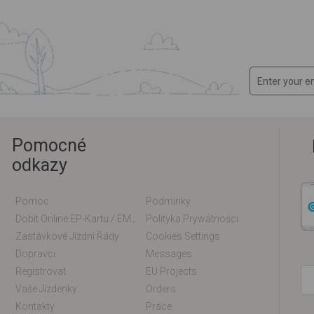
Pomocné
odkazy
Pomoc
Podmínky
Dobít Online EP-Kartu / EM-Kartu
Polityka Prywatności
Zastávkové Jízdní Řády
Cookies Settings
Dopravci
Messages
Registrovat
EU Projects
Vaše Jízdenky
Orders
Kontakty
Práce