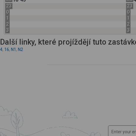
23
23
0
0
1
1
2
2
3
3
Další linky, které projíždějí tuto zastáv
4
,
16
,
N1
,
N2