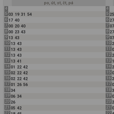
po, út, st, čt, pá
4
4
5
5
03
19
31
54
2
6
6
17
40
2
7
7
00
20
40
0
8
8
00
23
43
2
9
9
13
43
0
10
10
13
43
11
11
13
43
12
12
13
43
13
13
13
41
14
14
01
22
42
15
15
02
22
42
16
16
02
22
42
17
17
01
26
56
18
18
34
19
19
06
34
20
20
26
21
21
05
42
22
22
18
45