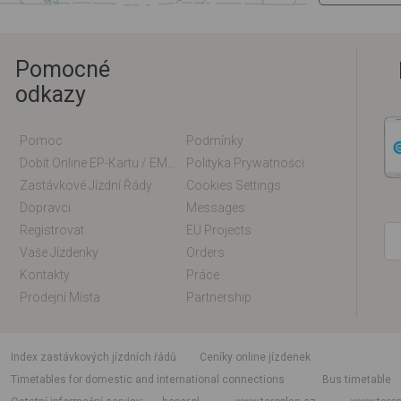
Pomocné
odkazy
Pomoc
Podmínky
Dobít Online EP-Kartu / EM-Kartu
Polityka Prywatności
Zastávkové Jízdní Řády
Cookies Settings
Dopravci
Messages
Registrovat
EU Projects
Vaše Jízdenky
Orders
Kontakty
Práce
Prodejní Místa
Partnership
index zastávkových jízdních řádů
Ceníky online jízdenek
Timetables for domestic and international connections
Bus timetable