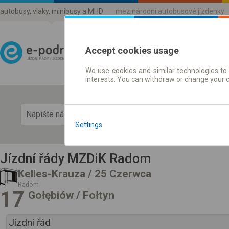
autobusy, vlaky, minibusy a MHD
mezinárodní autobusové jízdenky
Accept cookies usage
We use cookies and similar technologies to 
Jízdni řády a jízdenky
interests. You can withdraw or change your 
Zobra
Settings
Jízdní řády MZDiK Radom
Kelles-Krauza / 25 Czerwca
Radom
17
Gołębiów / Fołtyn
Jízdní řád