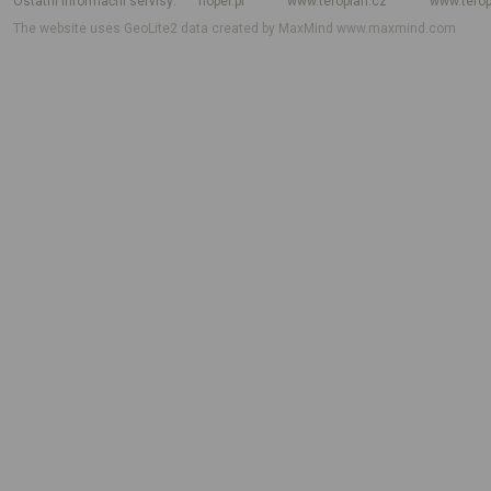
Ostatní informační servisy
hoper.pl
www.teroplan.cz
www.terop
The website uses GeoLite2 data created by MaxMind
www.maxmind.com