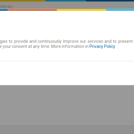
ízdenky
ies to provide and continuously improve our services and to present 
jízdenky
Časové jízdenky
e your consent at any time. More information in
Privacy Policy
.
zit jízdní řád