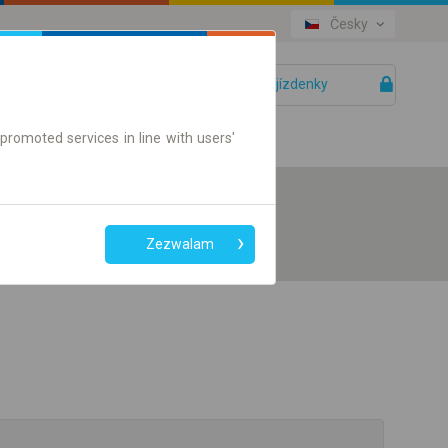
Česky
Vaše jízdenky
Pomoc
promoted services in line with users'
Zezwalam