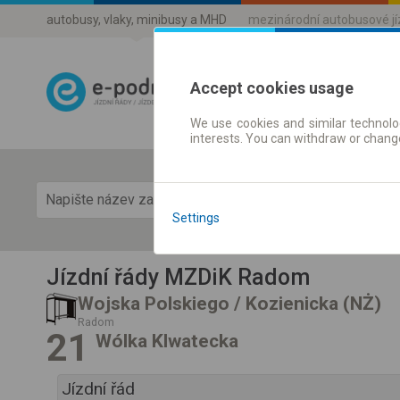
autobusy, vlaky, minibusy a MHD
mezinárodní autobusové j
Accept cookies usage
We use cookies and similar technolog
Jízdni řády a 
interests. You can withdraw or chang
Zobra
Settings
Jízdní řády MZDiK Radom
Wojska Polskiego / Kozienicka (NŻ)
Radom
21
Wólka Klwatecka
Jízdní řád