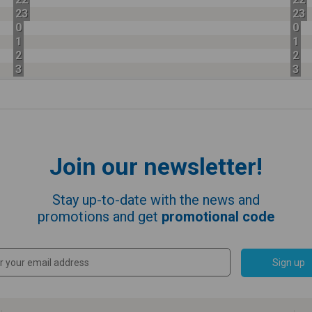
23
23
0
0
1
1
2
2
3
3
Join our newsletter!
Stay up-to-date with the news and
promotions and get
promotional code
Sign up