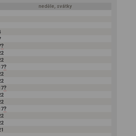
neděle, svátky
4
7
?
7
22
22
?
17
22
22
?
17
22
22
?
17
22
22
21