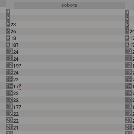
sobota
4
4
5
5
6
23
6
7
7
26
2
8
8
18
1
9
9
?
18
1
10
10
24
11
11
24
12
12
?
19
13
13
24
14
14
22
15
15
?
17
16
16
22
17
17
22
18
18
?
17
19
19
22
20
20
22
21
21
21
22
22