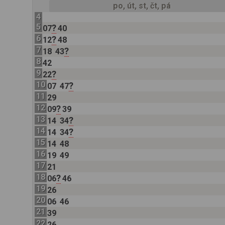
po, út, st, čt, pá
4
5
?
07
40
6
?
12
48
7
?
18
43
8
42
9
?
22
10
?
07
47
11
29
12
?
09
39
13
?
14
34
14
?
14
34
15
14
48
16
19
49
17
21
18
?
06
46
19
26
20
06
46
21
39
22
26