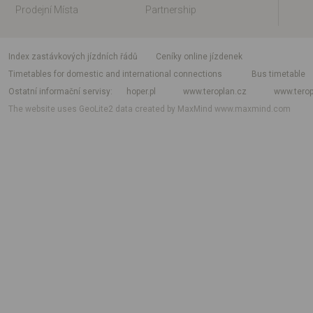
Prodejní Místa
Partnership
index zastávkových jízdních řádů
Ceníky online jízdenek
Timetables for domestic and international connections
Bus timetable
Ostatní informační servisy
hoper.pl
www.teroplan.cz
www.terop
The website uses GeoLite2 data created by MaxMind
www.maxmind.com