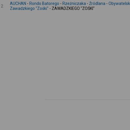
AUCHAN
-
Rondo Batorego
-
Rzeźniczaka
-
Źródlana
-
Obywatels
2
Zawadzkiego "Zośki"
- ZAWADZKIEGO "ZOŚKI"