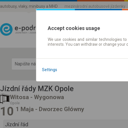
autobusy, vlaky, minibusy a MHD
mezinárodní autobusové jízdenky
Accept cookies usage
We use cookies and similar technologies to 
Jízdni řády a jízdenky
interests. You can withdraw or change your 
Zobra
Settings
Jízdní řády MZK Opole
Witosa - Wygonowa
Opole
10
1 Maja - Dworzec Główny
Jízdní řád