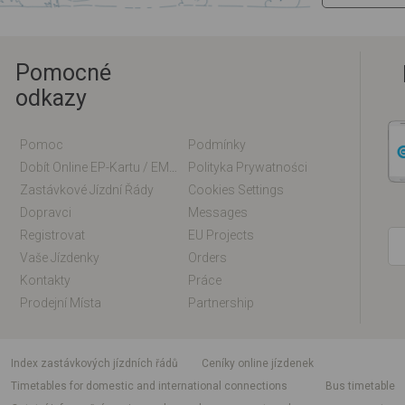
Pomocné
odkazy
Pomoc
Podmínky
Dobít Online EP-Kartu / EM-Kartu
Polityka Prywatności
Zastávkové Jízdní Řády
Cookies Settings
Dopravci
Messages
Registrovat
EU Projects
Vaše Jízdenky
Orders
Kontakty
Práce
Prodejní Místa
Partnership
index zastávkových jízdních řádů
Ceníky online jízdenek
Timetables for domestic and international connections
Bus timetable