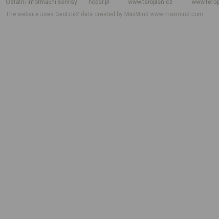
Ostatní informační servisy
hoper.pl
www.teroplan.cz
www.terop
The website uses GeoLite2 data created by MaxMind
www.maxmind.com