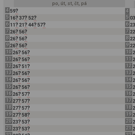
po, út, st, čt, pá
4
?
59
4
5
5
?
?
?
16
37
52
0
6
6
?
?
?
?
11
21
44
57
2
7
7
?
?
26
56
2
8
8
?
?
26
56
2
9
9
?
?
26
56
2
10
10
?
?
26
56
11
11
?
?
26
56
12
12
?
?
26
51
13
13
?
?
26
56
14
14
?
?
26
56
15
15
?
?
26
56
16
16
?
?
26
57
17
17
?
?
27
57
18
18
?
?
27
57
19
19
?
?
27
58
20
20
?
?
23
53
21
21
?
?
23
53
22
22