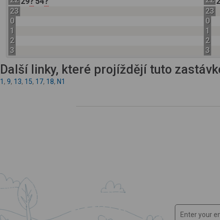
?
?
29
54
23
23
0
0
1
1
2
2
3
3
Další linky, které projíždějí tuto zastáv
1
,
9
,
13
,
15
,
17
,
18
,
N1