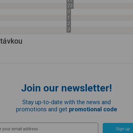
23
0
1
2
3
astávkou
Join our newsletter!
Stay up-to-date with the news and
promotions and get
promotional code
Sign up