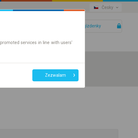
Česky
Vaše jízdenky
Pomoc
promoted services in line with users'
Zezwalam