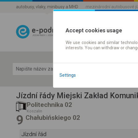
autobusy, vlaky, minibusy a MHD
mezinárodní autobusové j
Accept cookies usage
We use cookies and similar technolog
Jízdni řády a 
interests. You can withdraw or chang
Zobra
Settings
Jízdní řády Miejski Zakład Komunik
Politechnika 02
Koszalin
9
Chałubińskiego 02
Jízdní řád