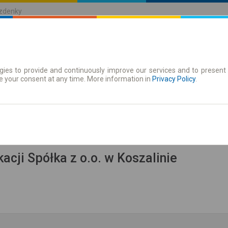
ízdenky
ies to provide and continuously improve our services and to present 
jízdenky
Časové jízdenky
e your consent at any time. More information in
Privacy Policy
.
zit jízdní řád
acji Spółka z o.o. w Koszalinie