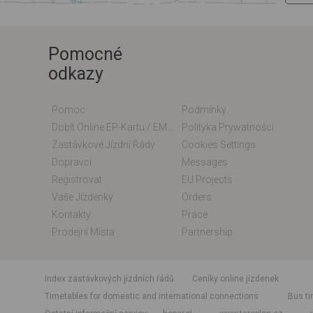
Pomocné
odkazy
Pomoc
Podmínky
Dobít Online EP-Kartu / EM-Kartu
Polityka Prywatności
Zastávkové Jízdní Řády
Cookies Settings
Dopravci
Messages
Registrovat
EU Projects
Vaše Jízdenky
Orders
Kontakty
Práce
Prodejní Místa
Partnership
index zastávkových jízdních řádů
Ceníky online jízdenek
Timetables for domestic and international connections
Bus ti