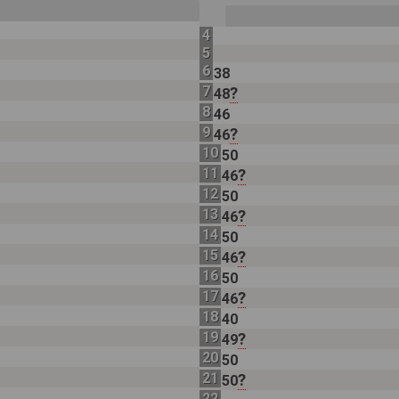
4
5
6
38
7
?
48
8
46
9
?
46
10
50
11
?
46
12
50
13
?
46
14
50
15
?
46
16
50
17
?
46
18
40
19
?
49
20
50
21
?
50
22