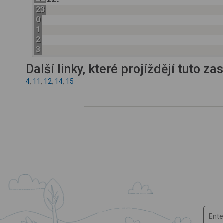
23
0
1
2
3
Další linky, které projíždějí tuto z
4
,
11
,
12
,
14
,
15