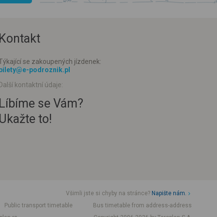
Kontakt
Týkající se zakoupených jízdenek:
bilety@e-podroznik.pl
Další kontaktní údaje:
Líbíme se Vám?
Ukažte to!
Všimli jste si chyby na stránce?
Napište nám.
Public transport timetable
Bus timetable from address-address