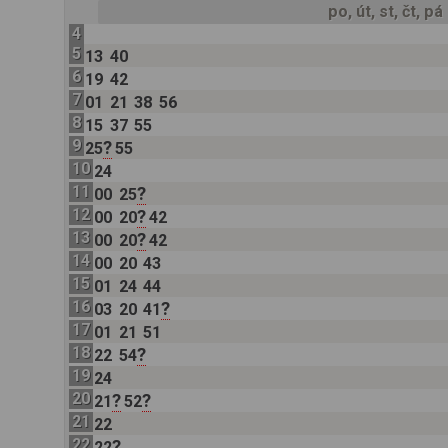
po, út, st, čt, pá
4
5
13
40
6
19
42
7
01
21
38
56
8
15
37
55
9
?
25
55
10
24
11
?
00
25
12
?
00
20
42
13
?
00
20
42
14
00
20
43
15
01
24
44
16
?
03
20
41
17
01
21
51
18
?
22
54
19
24
20
?
?
21
52
21
22
22
?
22