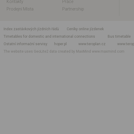
Kontakty
Práce
Prodejní Místa
Partnership
index zastávkových jízdních řádů
Ceníky online jízdenek
Timetables for domestic and international connections
Bus timetable
Ostatní informační servisy
hoper.pl
www.teroplan.cz
www.terop
The website uses GeoLite2 data created by MaxMind
www.maxmind.com