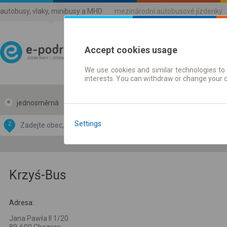
autobusy, vlaky, minibusy a MHD
mezinárodní autobusové jízdenky
Accept cookies usage
We use cookies and similar technologies to 
Jízdni řády a jízdenky
interests. You can withdraw or change your 
jednosměrná
zpáteční
Data CC-BY-SA
by
Settings
Z
DO
OpenStreetMap
GeoLite data by
 mapu
MaxMind
Krzyś-Bus
Adresa:
Jana Pawła II 1/20