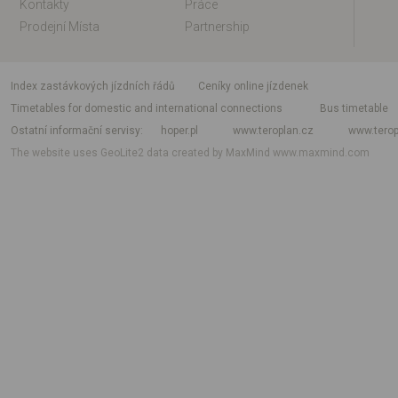
Kontakty
Práce
Prodejní Místa
Partnership
index zastávkových jízdních řádů
Ceníky online jízdenek
Timetables for domestic and international connections
Bus timetable
Ostatní informační servisy
hoper.pl
www.teroplan.cz
www.terop
The website uses GeoLite2 data created by MaxMind
www.maxmind.com