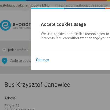
autobusy, vlaky, minibusy a MHD
mezinárodní autobusové jízdenky
Accept cookies usage
We use cookies and similar technologies to 
Jízdni řády a jízdenky
interests. You can withdraw or change your 
jednosměrná
zpáteční
Data CC-BY-SA
by
Settings
Z
DO
OpenStreetMap
GeoLite data by
 mapu
MaxMind
Bus Krzysztof Janowiec
Adresa:
Zaryte 24