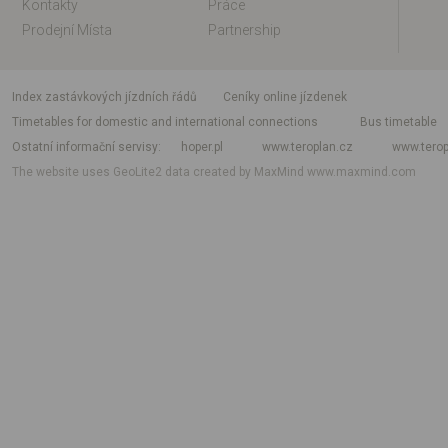
Kontakty
Práce
Prodejní Místa
Partnership
index zastávkových jízdních řádů
Ceníky online jízdenek
Timetables for domestic and international connections
Bus timetable
Ostatní informační servisy
hoper.pl
www.teroplan.cz
www.terop
The website uses GeoLite2 data created by MaxMind
www.maxmind.com