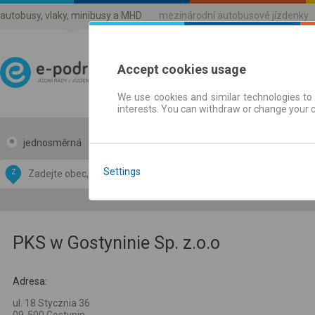
autobusy, vlaky, minibusy a MHD
mezinárodní autobusové jízdenky
Accept cookies usage
We use cookies and similar technologies to 
Jízdni řády a jízdenky
interests. You can withdraw or change your 
jednosměrná
zpáteční
Data CC-BY-SA
by
Settings
Z
DO
OpenStreetMap
GeoLite data by
 mapu
MaxMind
PKS w Gostyninie Sp. z.o.o
Adresa:
ul. 18 Stycznia 36