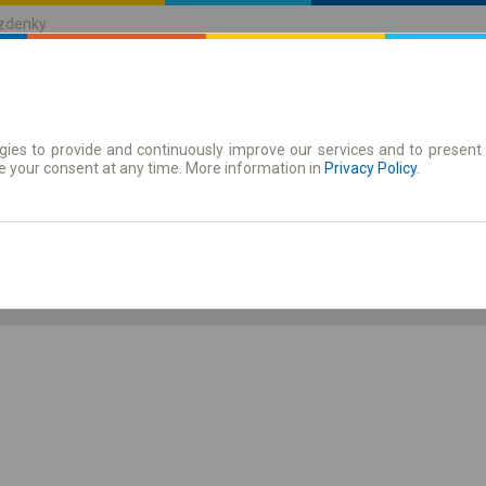
ízdenky
ies to provide and continuously improve our services and to present 
jízdenky
Časové jízdenky
e your consent at any time. More information in
Privacy Policy
.
6.08 Čt
-- : --