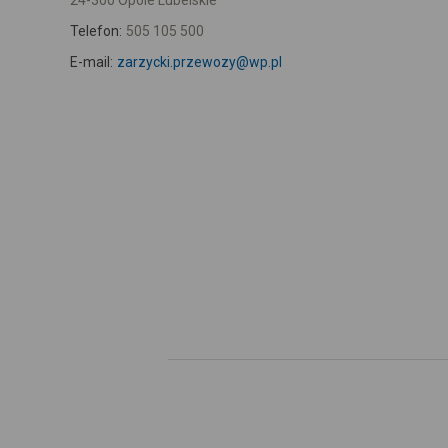
24-300 Opole Lubelskie
Telefon:
505 105 500
E-mail:
zarzycki.przewozy@wp.pl