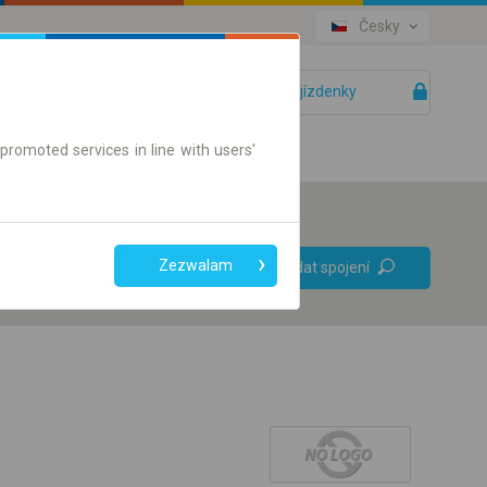
Česky
Vaše jízdenky
Pomoc
promoted services in line with users'
Bez přestupů
Zezwalam
Vyhledat spojení
Pouze jízdenky online
+