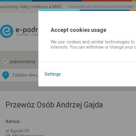
autobusy, vlaky, minibusy a MHD
mezinárodní autobusové jízdenky
Accept cookies usage
We use cookies and similar technologies to 
Jízdni řády a jízdenky
interests. You can withdraw or change your 
jednosměrná
zpáteční
Data CC-BY-SA
by
Settings
Z
DO
OpenStreetMap
GeoLite data by
 mapu
MaxMind
Przewóz Osób Andrzej Gajda
Adresa:
ul. Bączki 29