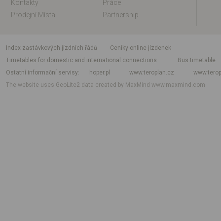
Kontakty
Práce
Prodejní Místa
Partnership
index zastávkových jízdních řádů
Ceníky online jízdenek
Timetables for domestic and international connections
Bus timetable
Ostatní informační servisy
hoper.pl
www.teroplan.cz
www.terop
The website uses GeoLite2 data created by MaxMind
www.maxmind.com