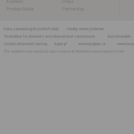
Kontakty
Práce
Prodejní Místa
Partnership
index zastávkových jízdních řádů
Ceníky online jízdenek
Timetables for domestic and international connections
Bus timetable
Ostatní informační servisy
hoper.pl
www.teroplan.cz
www.terop
The website uses GeoLite2 data created by MaxMind
www.maxmind.com