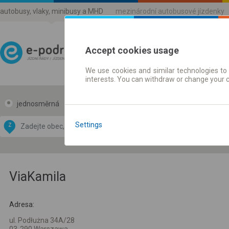
autobusy, vlaky, minibusy a MHD
mezinárodní autobusové jízdenky
Accept cookies usage
We use cookies and similar technologies to 
Jízdni řády a jízdenky
interests. You can withdraw or change your 
jednosměrná
zpáteční
Data CC-BY-SA
by
Settings
Z
DO
OpenStreetMap
GeoLite data by
 mapu
MaxMind
ViaKamila
Adresa:
ul. Podłużna 34A/28