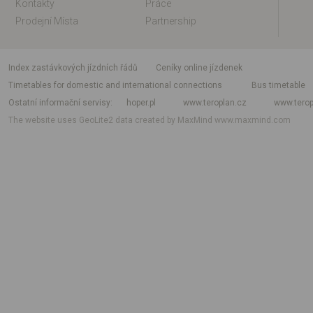
Kontakty
Práce
Prodejní Místa
Partnership
index zastávkových jízdních řádů
Ceníky online jízdenek
Timetables for domestic and international connections
Bus timetable
Ostatní informační servisy
hoper.pl
www.teroplan.cz
www.terop
The website uses GeoLite2 data created by MaxMind
www.maxmind.com