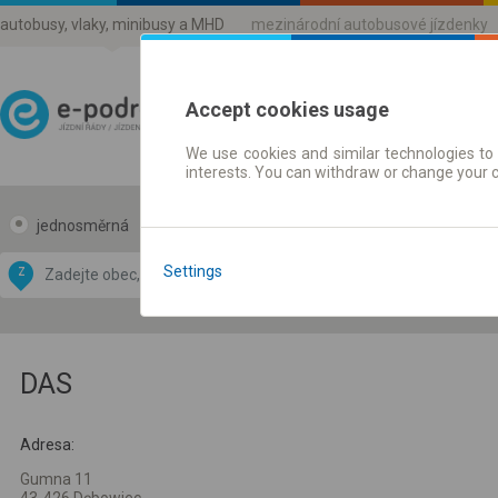
autobusy, vlaky, minibusy a MHD
mezinárodní autobusové jízdenky
Accept cookies usage
We use cookies and similar technologies to 
Jízdni řády a jízdenky
interests. You can withdraw or change your 
jednosměrná
zpáteční
Data CC-BY-SA
by
Settings
Z
DO
OpenStreetMap
GeoLite data by
 mapu
MaxMind
DAS
Adresa:
Gumna 11