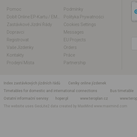
Pomoc
Podmínky
Dobít Online EP-Kartu / EM-Kartu
Polityka Prywatności
Zastávkové Jízdní Řády
Cookies Settings
Dopravci
Messages
Registrovat
EU Projects
Vaše Jízdenky
Orders
Kontakty
Práce
Prodejní Místa
Partnership
index zastávkových jízdních řádů
Ceníky online jízdenek
Timetables for domestic and international connections
Bus timetable
Ostatní informační servisy
hoper.pl
www.teroplan.cz
www.terop
The website uses GeoLite2 data created by MaxMind
www.maxmind.com