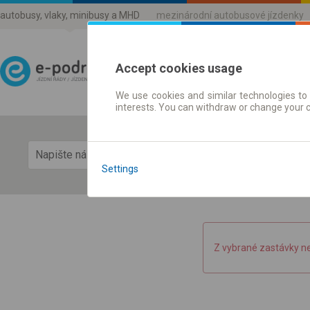
autobusy, vlaky, minibusy a MHD
mezinárodní autobusové jízdenky
Accept cookies usage
We use cookies and similar technologies to 
Jízdni řády a jízdenky
interests. You can withdraw or change your 
Zobra
Settings
Z vybrané zastávky n