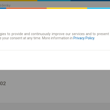
ízdenky
ies to provide and continuously improve our services and to present 
jízdenky
Časové jízdenky
e your consent at any time. More information in
Privacy Policy
.
zit jízdní řád
02