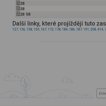
1
28
2
28
3
28
58
Další linky, které projíždějí tuto z
127
,
136
,
158
,
159
,
167
,
172
,
178
,
184
,
186
,
187
,
191
,
208
,
414
,