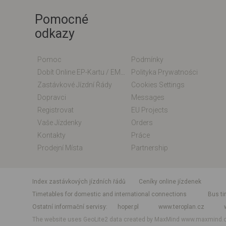
Pomocné
odkazy
Pomoc
Podmínky
Dobít Online EP-Kartu / EM-Kartu
Polityka Prywatności
Zastávkové Jízdní Řády
Cookies Settings
Dopravci
Messages
Registrovat
EU Projects
Vaše Jízdenky
Orders
Kontakty
Práce
Prodejní Místa
Partnership
index zastávkových jízdních řádů
Ceníky online jízdenek
Timetables for domestic and international connections
Bus ti
Ostatní informační servisy
hoper.pl
www.teroplan.cz
The website uses GeoLite2 data created by MaxMind
www.maxmind.