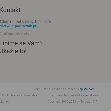
Kontakt
Týkající se zakoupených jízdenek:
bilety@e-podroznik.pl
Další kontaktní údaje:
Líbíme se Vám?
Ukažte to!
Všimli jste si chyby na stránce?
Napište nám.
Public transport timetable
Bus timetable from address-address
plan.rs
Copyright 2006-2026 by Teroplan S.A.