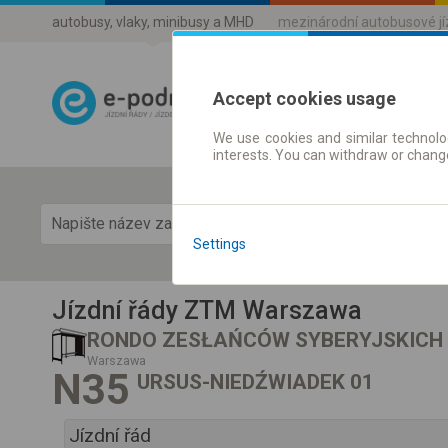
autobusy, vlaky, minibusy a MHD
mezinárodní autobusové j
Accept cookies usage
We use cookies and similar technolog
Jízdni řády a 
interests. You can withdraw or chang
Zobra
Settings
Jízdní řády ZTM Warszawa
RONDO ZESŁAŃCÓW SYBERYJSKICH 
Warszawa
N35
URSUS-NIEDŹWIADEK 01
Jízdní řád