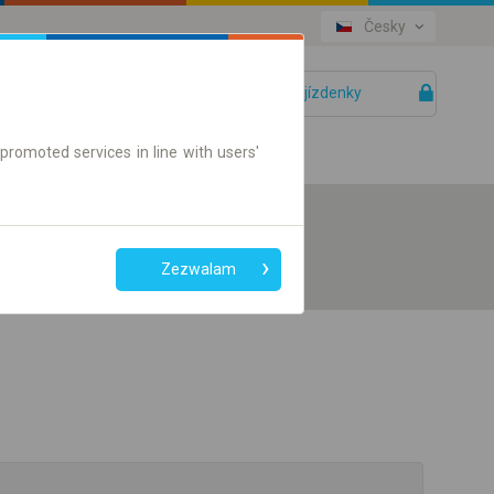
Česky
Vaše jízdenky
Pomoc
promoted services in line with users'
Zezwalam