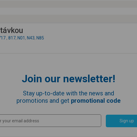
astávkou
717
,
817
,
N01
,
N43
,
N85
Join our newsletter!
Stay up-to-date with the news and
promotions and get
promotional code
Sign up