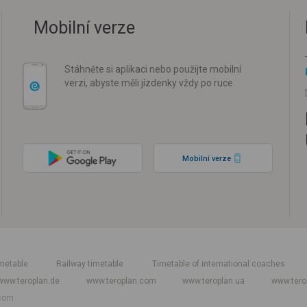
Mobilní verze
Stáhněte si aplikaci nebo použijte mobilní
verzi, abyste měli jízdenky vždy po ruce
Mobilní verze
metable
Railway timetable
Timetable of international coaches
www.teroplan.de
www.teroplan.com
www.teroplan.ua
www.tero
com