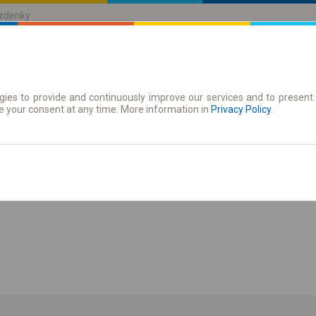
ízdenky
ies to provide and continuously improve our services and to present 
jízdenky
Časové jízdenky
e your consent at any time. More information in
Privacy Policy
.
zit jízdní řád