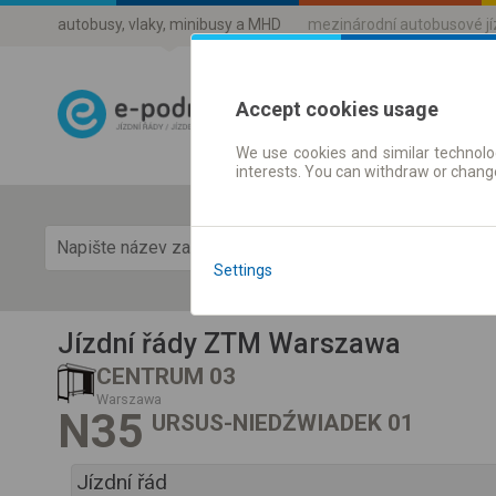
autobusy, vlaky, minibusy a MHD
mezinárodní autobusové j
Accept cookies usage
We use cookies and similar technolog
Jízdni řády a 
interests. You can withdraw or chang
Zobra
Settings
Jízdní řády ZTM Warszawa
CENTRUM 03
Warszawa
N35
URSUS-NIEDŹWIADEK 01
Jízdní řád