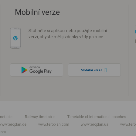
Mobilní verze
Stáhněte si aplikaci nebo použijte mobilní
verzi, abyste měli jízdenky vždy po ruce
Mobilní verze
metable
Railway timetable
Timetable of international coaches
www.teroplan.de
www.teroplan.com
www.teroplan.ua
www.tero
com