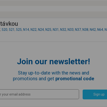
astávkou
7
,
520
,
521
,
525
,
N14
,
N22
,
N24
,
N25
,
N31
,
N32
,
N33
,
N37
,
N38
,
N42
,
N64
,
N
Join our newsletter!
Stay up-to-date with the news and
promotions and get
promotional code
Sign up