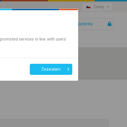
Česky
Vaše jízdenky
Pomoc
promoted services in line with users'
Zezwalam