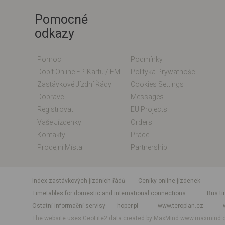
Pomocné
odkazy
Pomoc
Podmínky
Dobít Online EP-Kartu / EM-Kartu
Polityka Prywatności
Zastávkové Jízdní Řády
Cookies Settings
Dopravci
Messages
Registrovat
EU Projects
Vaše Jízdenky
Orders
Kontakty
Práce
Prodejní Místa
Partnership
index zastávkových jízdních řádů
Ceníky online jízdenek
Timetables for domestic and international connections
Bus ti
Ostatní informační servisy
hoper.pl
www.teroplan.cz
The website uses GeoLite2 data created by MaxMind
www.maxmind.