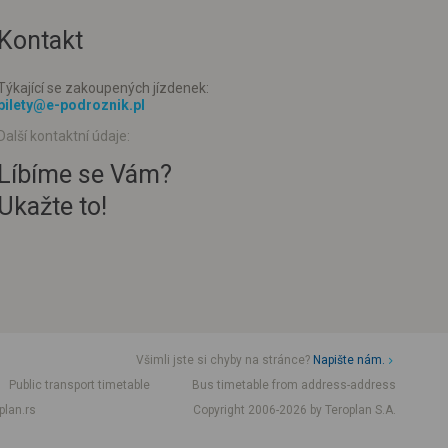
Kontakt
Týkající se zakoupených jízdenek:
bilety@e-podroznik.pl
Další kontaktní údaje:
Líbíme se Vám?
Ukažte to!
Všimli jste si chyby na stránce?
Napište nám.
Public transport timetable
Bus timetable from address-address
plan.rs
Copyright 2006-2026 by Teroplan S.A.