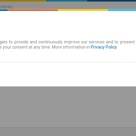
ízdenky
ies to provide and continuously improve our services and to present 
jízdenky
Časové jízdenky
e your consent at any time. More information in
Privacy Policy
.
zit jízdní řád