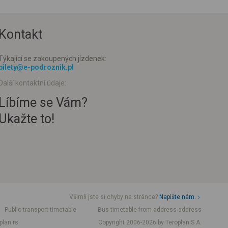
Kontakt
Týkající se zakoupených jízdenek:
bilety@e-podroznik.pl
Další kontaktní údaje:
Líbíme se Vám?
Ukažte to!
Všimli jste si chyby na stránce?
Napište nám.
Public transport timetable
Bus timetable from address-address
plan.rs
Copyright 2006-2026 by Teroplan S.A.