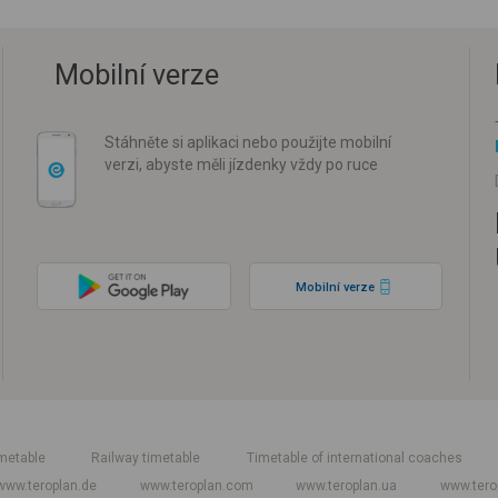
Mobilní verze
Stáhněte si aplikaci nebo použijte mobilní
verzi, abyste měli jízdenky vždy po ruce
Mobilní verze
metable
Railway timetable
Timetable of international coaches
www.teroplan.de
www.teroplan.com
www.teroplan.ua
www.tero