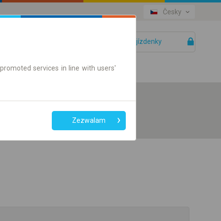
Česky
Vaše jízdenky
Pomoc
promoted services in line with users'
Zezwalam