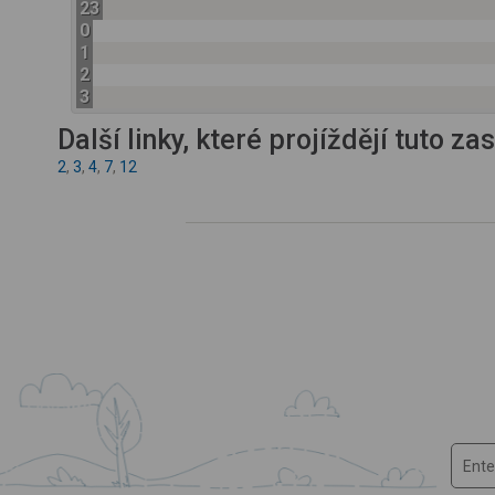
23
0
1
2
3
Další linky, které projíždějí tuto z
2
,
3
,
4
,
7
,
12