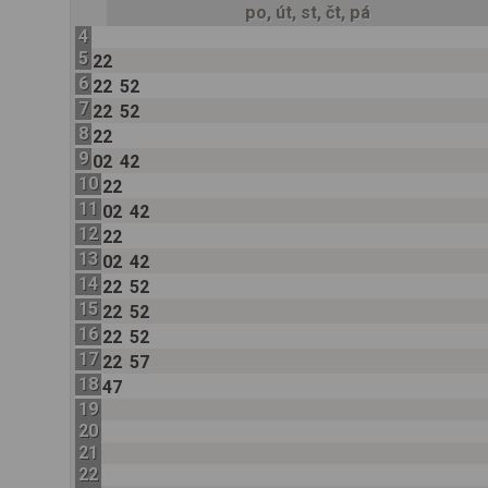
po, út, st, čt, pá
4
5
22
6
22
52
7
22
52
8
22
9
02
42
10
22
11
02
42
12
22
13
02
42
14
22
52
15
22
52
16
22
52
17
22
57
18
47
19
20
21
22