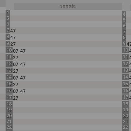
sobota
4
4
5
5
6
6
7
47
7
8
47
8
9
9
27
4
10
10
07
47
11
11
27
12
12
07
47
13
13
27
14
14
07
47
15
15
27
16
16
07
47
17
17
27
18
18
19
19
20
20
21
21
22
22