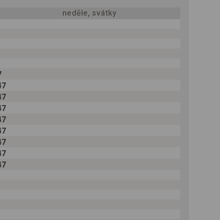
neděle, svátky
7
47
47
47
47
47
47
47
47