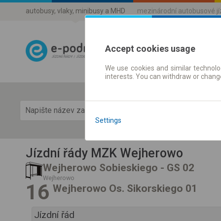
autobusy, vlaky, minibusy a MHD
mezinárodní autobusové j
Accept cookies usage
We use cookies and similar technolog
Jízdni řády a 
interests. You can withdraw or chang
Zobra
Settings
Jízdní řády MZK Wejherowo
Wejherowo Sobieskiego - GS 02
Wejherowo
16
Wejherowo Os. Sikorskiego 01
Jízdní řád