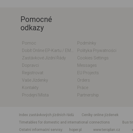
Pomocné
odkazy
Pomoc
Podmínky
Dobít Online EP-Kartu / EM-Kartu
Polityka Prywatności
Zastávkové Jízdní Řády
Cookies Settings
Dopravci
Messages
Registrovat
EU Projects
Vaše Jízdenky
Orders
Kontakty
Práce
Prodejní Místa
Partnership
index zastávkových jízdních řádů
Ceníky online jízdenek
Timetables for domestic and international connections
Bus ti
Ostatní informační servisy
hoper.pl
www.teroplan.cz