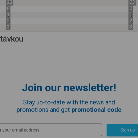
23
23
0
0
1
1
2
2
3
3
astávkou
Join our newsletter!
Stay up-to-date with the news and
promotions and get
promotional code
Sign up