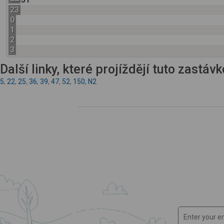
23
0
1
2
3
Další linky, které projíždějí tuto zastáv
5
,
22
,
25
,
36
,
39
,
47
,
52
,
150
,
N2