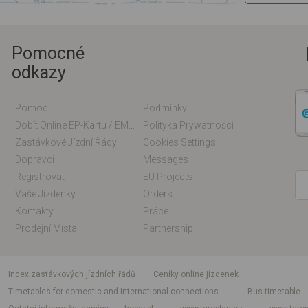
Pomocné
odkazy
Pomoc
Podmínky
Dobít Online EP-Kartu / EM-Kartu
Polityka Prywatności
Zastávkové Jízdní Řády
Cookies Settings
Dopravci
Messages
Registrovat
EU Projects
Vaše Jízdenky
Orders
Kontakty
Práce
Prodejní Místa
Partnership
index zastávkových jízdních řádů
Ceníky online jízdenek
Timetables for domestic and international connections
Bus timetable