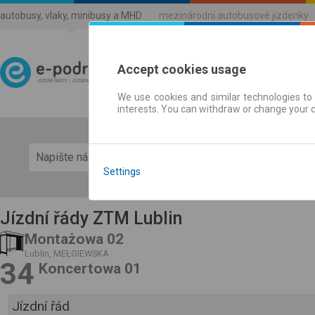
autobusy, vlaky, minibusy a MHD
mezinárodní autobusové jízdenky
Accept cookies usage
We use cookies and similar technologies to 
Jízdni řády a jízdenky
interests. You can withdraw or change your 
Zobra
Settings
Jízdní řády ZTM Lublin
Montażowa 02
Lublin, MEŁGIEWSKA
34
Koncertowa 01
Jízdní řád