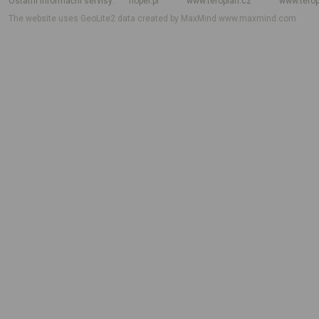
Ostatní informační servisy
hoper.pl
www.teroplan.cz
www.terop
The website uses GeoLite2 data created by MaxMind
www.maxmind.com