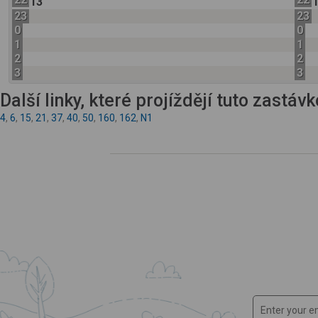
13
23
23
0
0
1
1
2
2
3
3
Další linky, které projíždějí tuto zastáv
4
,
6
,
15
,
21
,
37
,
40
,
50
,
160
,
162
,
N1