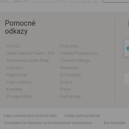
Pomocné
odkazy
Pomoc
Podmínky
Dobít Online EP-Kartu / EM-Kartu
Polityka Prywatności
Zastávkové Jízdní Řády
Cookies Settings
Dopravci
Messages
Registrovat
EU Projects
Vaše Jízdenky
Orders
Kontakty
Práce
Prodejní Místa
Partnership
index zastávkových jízdních řádů
Ceníky online jízdenek
Timetables for domestic and international connections
Bus timetable