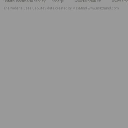
Ostatní informační servisy
hoper.pl
www.teroplan.cz
www.terop
The website uses GeoLite2 data created by MaxMind
www.maxmind.com