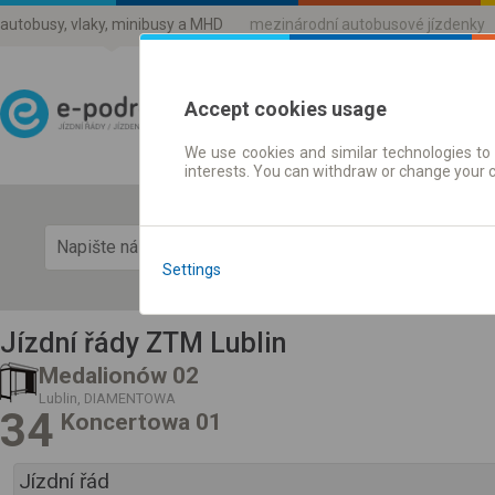
autobusy, vlaky, minibusy a MHD
mezinárodní autobusové jízdenky
Accept cookies usage
We use cookies and similar technologies to 
Jízdni řády a jízdenky
interests. You can withdraw or change your 
Zobra
Settings
Jízdní řády ZTM Lublin
Medalionów 02
Lublin, DIAMENTOWA
34
Koncertowa 01
Jízdní řád