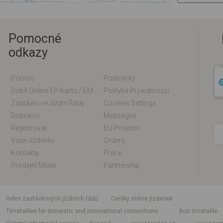
Pomocné
odkazy
Pomoc
Podmínky
Dobít Online EP-Kartu / EM-Kartu
Polityka Prywatności
Zastávkové Jízdní Řády
Cookies Settings
Dopravci
Messages
Registrovat
EU Projects
Vaše Jízdenky
Orders
Kontakty
Práce
Prodejní Místa
Partnership
index zastávkových jízdních řádů
Ceníky online jízdenek
Timetables for domestic and international connections
Bus timetable