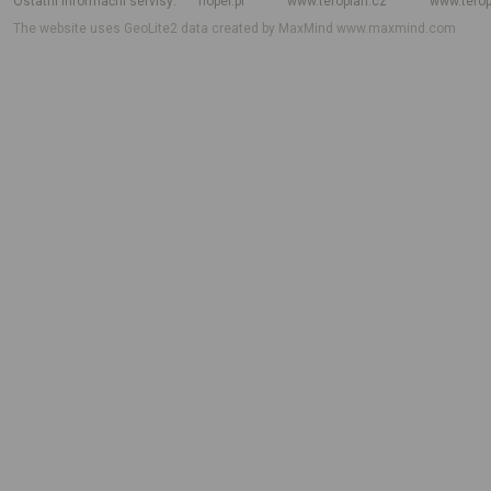
Ostatní informační servisy
hoper.pl
www.teroplan.cz
www.terop
The website uses GeoLite2 data created by MaxMind
www.maxmind.com