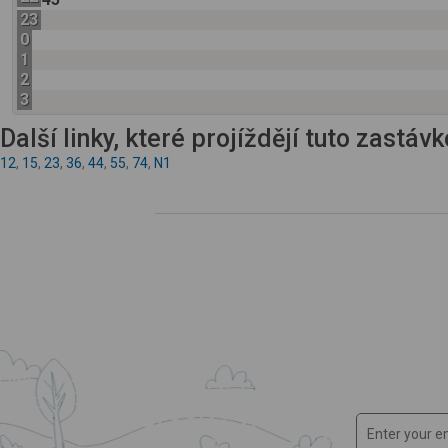
23
0
1
2
3
Další linky, které projíždějí tuto zastáv
12
,
15
,
23
,
36
,
44
,
55
,
74
,
N1