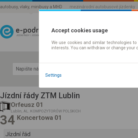
autobusy, vlaky, minibusy a MHD
mezinárodní autobusové jízdenky
Accept cookies usage
We use cookies and similar technologies to 
Jízdni řády a jízdenky
interests. You can withdraw or change your 
Zobra
Settings
Jízdní řády ZTM Lublin
Orfeusz 01
Lublin, AL. KOMPOZYTORÓW POLSKICH
34
Koncertowa 01
Jízdní řád