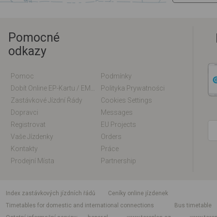
Pomocné
odkazy
Pomoc
Podmínky
Dobít Online EP-Kartu / EM-Kartu
Polityka Prywatności
Zastávkové Jízdní Řády
Cookies Settings
Dopravci
Messages
Registrovat
EU Projects
Vaše Jízdenky
Orders
Kontakty
Práce
Prodejní Místa
Partnership
index zastávkových jízdních řádů
Ceníky online jízdenek
Timetables for domestic and international connections
Bus timetable