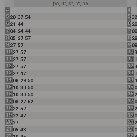
po, út, st, čt, pá
4
4
5
5
20
37
54
3
6
6
21
44
2
7
7
04
24
44
0
8
8
05
27
57
2
9
9
27
57
0
10
10
27
57
11
11
27
57
12
12
27
57
13
13
27
47
14
14
08
29
50
15
15
10
30
50
16
16
10
30
50
17
17
08
27
52
18
18
22
52
19
19
22
47
20
20
27
21
21
05
43
22
22
10
45