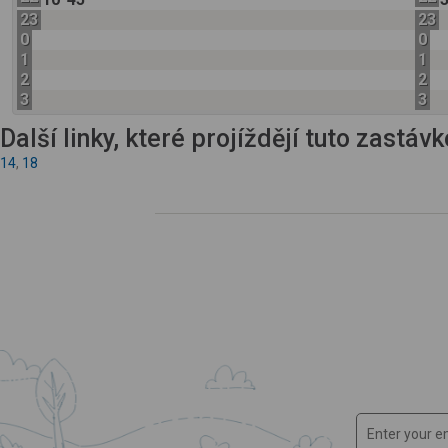
23
23
0
0
1
1
2
2
3
3
Další linky, které projíždějí tuto zastáv
14
,
18