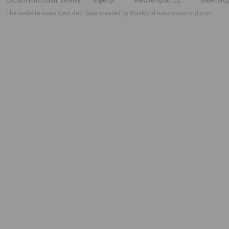
Ostatní informační servisy
hoper.pl
www.teroplan.cz
www.terop
The website uses GeoLite2 data created by MaxMind
www.maxmind.com