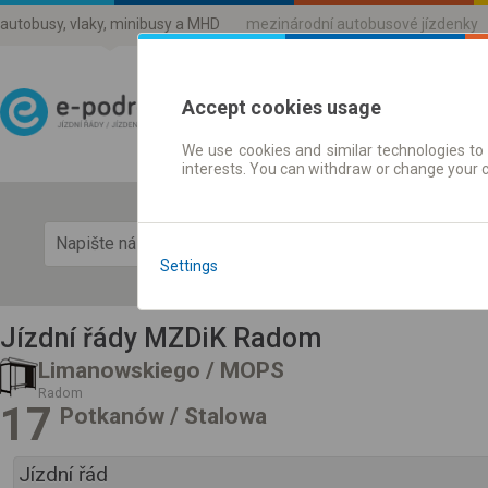
autobusy, vlaky, minibusy a MHD
mezinárodní autobusové jízdenky
Accept cookies usage
We use cookies and similar technologies to 
Jízdni řády a jízdenky
interests. You can withdraw or change your 
Zobra
Settings
Jízdní řády MZDiK Radom
Limanowskiego / MOPS
Radom
17
Potkanów / Stalowa
Jízdní řád