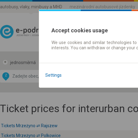
autobusy, vlaky, minibusy a MHD
mezinárodní autobusové jízdenky
Accept cookies usage
We use cookies and similar technologies to 
Jízdni řády a jízdenky
interests. You can withdraw or change your 
jednosměrná
zpáteční
Data CC-BY-SA
by
Settings
Z
DO
OpenStreetMap
GeoLite data by
 mapu
MaxMind
Ticket prices for interurban 
Tickets Mrzeżyno ⇄ Rajszew
Tickets Mrzeżyno ⇄ Polkowice