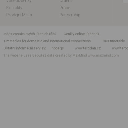
Vaše Jízdenky
Orders
Kontakty
Práce
Prodejní Místa
Partnership
index zastávkových jízdních řádů
Ceníky online jízdenek
Timetables for domestic and international connections
Bus timetable
Ostatní informační servisy
hoper.pl
www.teroplan.cz
www.terop
The website uses GeoLite2 data created by MaxMind
www.maxmind.com