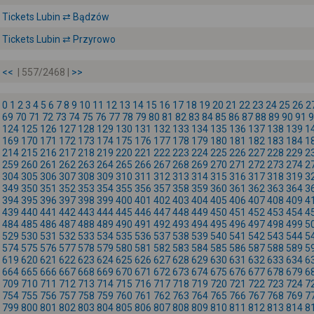
Tickets Lubin ⇄ Bądzów
Tickets Lubin ⇄ Przyrowo
<<
| 557/2468 |
>>
0
1
2
3
4
5
6
7
8
9
10
11
12
13
14
15
16
17
18
19
20
21
22
23
24
25
26
2
69
70
71
72
73
74
75
76
77
78
79
80
81
82
83
84
85
86
87
88
89
90
91
9
124
125
126
127
128
129
130
131
132
133
134
135
136
137
138
139
1
169
170
171
172
173
174
175
176
177
178
179
180
181
182
183
184
1
214
215
216
217
218
219
220
221
222
223
224
225
226
227
228
229
2
259
260
261
262
263
264
265
266
267
268
269
270
271
272
273
274
2
304
305
306
307
308
309
310
311
312
313
314
315
316
317
318
319
3
349
350
351
352
353
354
355
356
357
358
359
360
361
362
363
364
3
394
395
396
397
398
399
400
401
402
403
404
405
406
407
408
409
4
439
440
441
442
443
444
445
446
447
448
449
450
451
452
453
454
4
484
485
486
487
488
489
490
491
492
493
494
495
496
497
498
499
5
529
530
531
532
533
534
535
536
537
538
539
540
541
542
543
544
5
574
575
576
577
578
579
580
581
582
583
584
585
586
587
588
589
5
619
620
621
622
623
624
625
626
627
628
629
630
631
632
633
634
6
664
665
666
667
668
669
670
671
672
673
674
675
676
677
678
679
6
709
710
711
712
713
714
715
716
717
718
719
720
721
722
723
724
7
754
755
756
757
758
759
760
761
762
763
764
765
766
767
768
769
7
799
800
801
802
803
804
805
806
807
808
809
810
811
812
813
814
8