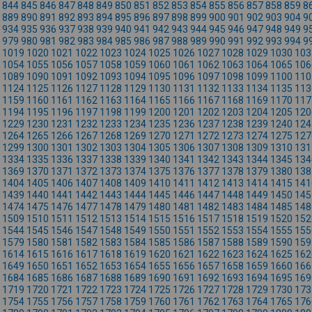
844
845
846
847
848
849
850
851
852
853
854
855
856
857
858
859
8
889
890
891
892
893
894
895
896
897
898
899
900
901
902
903
904
9
934
935
936
937
938
939
940
941
942
943
944
945
946
947
948
949
9
979
980
981
982
983
984
985
986
987
988
989
990
991
992
993
994
9
1019
1020
1021
1022
1023
1024
1025
1026
1027
1028
1029
1030
103
1054
1055
1056
1057
1058
1059
1060
1061
1062
1063
1064
1065
106
1089
1090
1091
1092
1093
1094
1095
1096
1097
1098
1099
1100
110
1124
1125
1126
1127
1128
1129
1130
1131
1132
1133
1134
1135
113
1159
1160
1161
1162
1163
1164
1165
1166
1167
1168
1169
1170
117
1194
1195
1196
1197
1198
1199
1200
1201
1202
1203
1204
1205
120
1229
1230
1231
1232
1233
1234
1235
1236
1237
1238
1239
1240
124
1264
1265
1266
1267
1268
1269
1270
1271
1272
1273
1274
1275
127
1299
1300
1301
1302
1303
1304
1305
1306
1307
1308
1309
1310
131
1334
1335
1336
1337
1338
1339
1340
1341
1342
1343
1344
1345
134
1369
1370
1371
1372
1373
1374
1375
1376
1377
1378
1379
1380
138
1404
1405
1406
1407
1408
1409
1410
1411
1412
1413
1414
1415
141
1439
1440
1441
1442
1443
1444
1445
1446
1447
1448
1449
1450
145
1474
1475
1476
1477
1478
1479
1480
1481
1482
1483
1484
1485
148
1509
1510
1511
1512
1513
1514
1515
1516
1517
1518
1519
1520
152
1544
1545
1546
1547
1548
1549
1550
1551
1552
1553
1554
1555
155
1579
1580
1581
1582
1583
1584
1585
1586
1587
1588
1589
1590
159
1614
1615
1616
1617
1618
1619
1620
1621
1622
1623
1624
1625
162
1649
1650
1651
1652
1653
1654
1655
1656
1657
1658
1659
1660
166
1684
1685
1686
1687
1688
1689
1690
1691
1692
1693
1694
1695
169
1719
1720
1721
1722
1723
1724
1725
1726
1727
1728
1729
1730
173
1754
1755
1756
1757
1758
1759
1760
1761
1762
1763
1764
1765
176