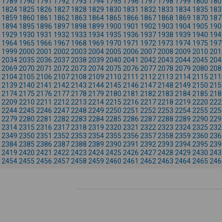
1789
1790
1791
1792
1793
1794
1795
1796
1797
1798
1799
1800
180
1824
1825
1826
1827
1828
1829
1830
1831
1832
1833
1834
1835
183
1859
1860
1861
1862
1863
1864
1865
1866
1867
1868
1869
1870
187
1894
1895
1896
1897
1898
1899
1900
1901
1902
1903
1904
1905
190
1929
1930
1931
1932
1933
1934
1935
1936
1937
1938
1939
1940
194
1964
1965
1966
1967
1968
1969
1970
1971
1972
1973
1974
1975
197
1999
2000
2001
2002
2003
2004
2005
2006
2007
2008
2009
2010
201
2034
2035
2036
2037
2038
2039
2040
2041
2042
2043
2044
2045
204
2069
2070
2071
2072
2073
2074
2075
2076
2077
2078
2079
2080
208
2104
2105
2106
2107
2108
2109
2110
2111
2112
2113
2114
2115
211
2139
2140
2141
2142
2143
2144
2145
2146
2147
2148
2149
2150
215
2174
2175
2176
2177
2178
2179
2180
2181
2182
2183
2184
2185
218
2209
2210
2211
2212
2213
2214
2215
2216
2217
2218
2219
2220
222
2244
2245
2246
2247
2248
2249
2250
2251
2252
2253
2254
2255
225
2279
2280
2281
2282
2283
2284
2285
2286
2287
2288
2289
2290
229
2314
2315
2316
2317
2318
2319
2320
2321
2322
2323
2324
2325
232
2349
2350
2351
2352
2353
2354
2355
2356
2357
2358
2359
2360
236
2384
2385
2386
2387
2388
2389
2390
2391
2392
2393
2394
2395
239
2419
2420
2421
2422
2423
2424
2425
2426
2427
2428
2429
2430
243
2454
2455
2456
2457
2458
2459
2460
2461
2462
2463
2464
2465
246