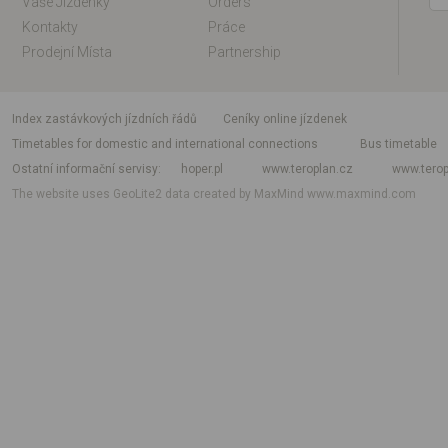
Vaše Jízdenky
Orders
Kontakty
Práce
Prodejní Místa
Partnership
index zastávkových jízdních řádů
Ceníky online jízdenek
Timetables for domestic and international connections
Bus timetable
Ostatní informační servisy
hoper.pl
www.teroplan.cz
www.terop
The website uses GeoLite2 data created by MaxMind
www.maxmind.com