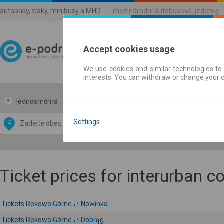
autobusy, vlaky, minibusy a MHD
mezinárodní autobusové jízdenky
Accept cookies usage
We use cookies and similar technologies to 
Jízdni řády a jízdenky
interests. You can withdraw or change your 
jednosměrná
zpáteční
Data CC-BY-SA
by
Settings
Z
DO
OpenStreetMap
GeoLite data by
 mapu
MaxMind
Ticket prices for interurban 
Tickets Rekowo Górne ⇄ Nowinka
Tickets Rekowo Górne ⇄ Dobrąg