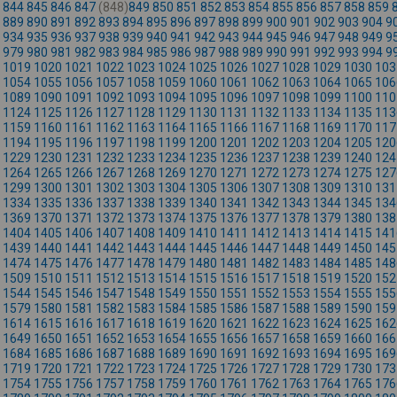
844
845
846
847
(848)
849
850
851
852
853
854
855
856
857
858
859
889
890
891
892
893
894
895
896
897
898
899
900
901
902
903
904
9
934
935
936
937
938
939
940
941
942
943
944
945
946
947
948
949
9
979
980
981
982
983
984
985
986
987
988
989
990
991
992
993
994
9
1019
1020
1021
1022
1023
1024
1025
1026
1027
1028
1029
1030
103
1054
1055
1056
1057
1058
1059
1060
1061
1062
1063
1064
1065
106
1089
1090
1091
1092
1093
1094
1095
1096
1097
1098
1099
1100
110
1124
1125
1126
1127
1128
1129
1130
1131
1132
1133
1134
1135
113
1159
1160
1161
1162
1163
1164
1165
1166
1167
1168
1169
1170
117
1194
1195
1196
1197
1198
1199
1200
1201
1202
1203
1204
1205
120
1229
1230
1231
1232
1233
1234
1235
1236
1237
1238
1239
1240
124
1264
1265
1266
1267
1268
1269
1270
1271
1272
1273
1274
1275
127
1299
1300
1301
1302
1303
1304
1305
1306
1307
1308
1309
1310
131
1334
1335
1336
1337
1338
1339
1340
1341
1342
1343
1344
1345
134
1369
1370
1371
1372
1373
1374
1375
1376
1377
1378
1379
1380
138
1404
1405
1406
1407
1408
1409
1410
1411
1412
1413
1414
1415
141
1439
1440
1441
1442
1443
1444
1445
1446
1447
1448
1449
1450
145
1474
1475
1476
1477
1478
1479
1480
1481
1482
1483
1484
1485
148
1509
1510
1511
1512
1513
1514
1515
1516
1517
1518
1519
1520
152
1544
1545
1546
1547
1548
1549
1550
1551
1552
1553
1554
1555
155
1579
1580
1581
1582
1583
1584
1585
1586
1587
1588
1589
1590
159
1614
1615
1616
1617
1618
1619
1620
1621
1622
1623
1624
1625
162
1649
1650
1651
1652
1653
1654
1655
1656
1657
1658
1659
1660
166
1684
1685
1686
1687
1688
1689
1690
1691
1692
1693
1694
1695
169
1719
1720
1721
1722
1723
1724
1725
1726
1727
1728
1729
1730
173
1754
1755
1756
1757
1758
1759
1760
1761
1762
1763
1764
1765
176