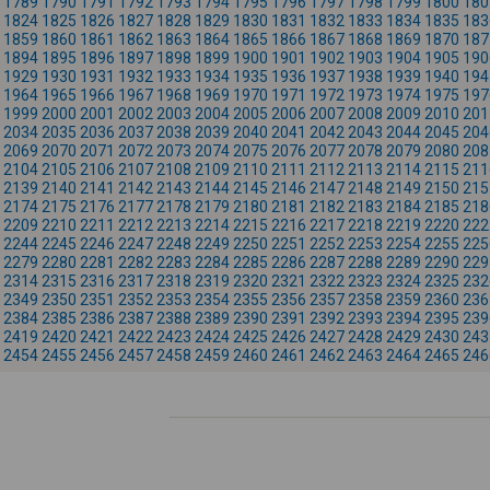
1789
1790
1791
1792
1793
1794
1795
1796
1797
1798
1799
1800
180
1824
1825
1826
1827
1828
1829
1830
1831
1832
1833
1834
1835
183
1859
1860
1861
1862
1863
1864
1865
1866
1867
1868
1869
1870
187
1894
1895
1896
1897
1898
1899
1900
1901
1902
1903
1904
1905
190
1929
1930
1931
1932
1933
1934
1935
1936
1937
1938
1939
1940
194
1964
1965
1966
1967
1968
1969
1970
1971
1972
1973
1974
1975
197
1999
2000
2001
2002
2003
2004
2005
2006
2007
2008
2009
2010
201
2034
2035
2036
2037
2038
2039
2040
2041
2042
2043
2044
2045
204
2069
2070
2071
2072
2073
2074
2075
2076
2077
2078
2079
2080
208
2104
2105
2106
2107
2108
2109
2110
2111
2112
2113
2114
2115
211
2139
2140
2141
2142
2143
2144
2145
2146
2147
2148
2149
2150
215
2174
2175
2176
2177
2178
2179
2180
2181
2182
2183
2184
2185
218
2209
2210
2211
2212
2213
2214
2215
2216
2217
2218
2219
2220
222
2244
2245
2246
2247
2248
2249
2250
2251
2252
2253
2254
2255
225
2279
2280
2281
2282
2283
2284
2285
2286
2287
2288
2289
2290
229
2314
2315
2316
2317
2318
2319
2320
2321
2322
2323
2324
2325
232
2349
2350
2351
2352
2353
2354
2355
2356
2357
2358
2359
2360
236
2384
2385
2386
2387
2388
2389
2390
2391
2392
2393
2394
2395
239
2419
2420
2421
2422
2423
2424
2425
2426
2427
2428
2429
2430
243
2454
2455
2456
2457
2458
2459
2460
2461
2462
2463
2464
2465
246