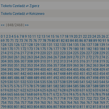
Tickets Czeladź ⇄ Zgierz
Tickets Czeladź ⇄ Kołczewo
<<
| 848/2468 |
>>
0
1
2
3
4
5
6
7
8
9
10
11
12
13
14
15
16
17
18
19
20
21
22
23
24
25
26
2
69
70
71
72
73
74
75
76
77
78
79
80
81
82
83
84
85
86
87
88
89
90
91
9
124
125
126
127
128
129
130
131
132
133
134
135
136
137
138
139
1
169
170
171
172
173
174
175
176
177
178
179
180
181
182
183
184
1
214
215
216
217
218
219
220
221
222
223
224
225
226
227
228
229
2
259
260
261
262
263
264
265
266
267
268
269
270
271
272
273
274
2
304
305
306
307
308
309
310
311
312
313
314
315
316
317
318
319
3
349
350
351
352
353
354
355
356
357
358
359
360
361
362
363
364
3
394
395
396
397
398
399
400
401
402
403
404
405
406
407
408
409
4
439
440
441
442
443
444
445
446
447
448
449
450
451
452
453
454
4
484
485
486
487
488
489
490
491
492
493
494
495
496
497
498
499
5
529
530
531
532
533
534
535
536
537
538
539
540
541
542
543
544
5
574
575
576
577
578
579
580
581
582
583
584
585
586
587
588
589
5
619
620
621
622
623
624
625
626
627
628
629
630
631
632
633
634
6
664
665
666
667
668
669
670
671
672
673
674
675
676
677
678
679
6
709
710
711
712
713
714
715
716
717
718
719
720
721
722
723
724
7
754
755
756
757
758
759
760
761
762
763
764
765
766
767
768
769
7
799
800
801
802
803
804
805
806
807
808
809
810
811
812
813
814
8