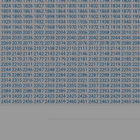
1789
1790
1791
1792
1793
1794
1795
1796
1797
1798
1799
1800
180
1824
1825
1826
1827
1828
1829
1830
1831
1832
1833
1834
1835
183
1859
1860
1861
1862
1863
1864
1865
1866
1867
1868
1869
1870
187
1894
1895
1896
1897
1898
1899
1900
1901
1902
1903
1904
1905
190
1929
1930
1931
1932
1933
1934
1935
1936
1937
1938
1939
1940
194
1964
1965
1966
1967
1968
1969
1970
1971
1972
1973
1974
1975
197
1999
2000
2001
2002
2003
2004
2005
2006
2007
2008
2009
2010
201
2034
2035
2036
2037
2038
2039
2040
2041
2042
2043
2044
2045
204
2069
2070
2071
2072
2073
2074
2075
2076
2077
2078
2079
2080
208
2104
2105
2106
2107
2108
2109
2110
2111
2112
2113
2114
2115
211
2139
2140
2141
2142
2143
2144
2145
2146
2147
2148
2149
2150
215
2174
2175
2176
2177
2178
2179
2180
2181
2182
2183
2184
2185
218
2209
2210
2211
2212
2213
2214
2215
2216
2217
2218
2219
2220
222
2244
2245
2246
2247
2248
2249
2250
2251
2252
2253
2254
2255
225
2279
2280
2281
2282
2283
2284
2285
2286
2287
2288
2289
2290
229
2314
2315
2316
2317
2318
2319
2320
2321
2322
2323
2324
2325
232
2349
2350
2351
2352
2353
2354
2355
2356
2357
2358
2359
2360
236
2384
2385
2386
2387
2388
2389
2390
2391
2392
2393
2394
2395
239
2419
2420
2421
2422
2423
2424
2425
2426
2427
2428
2429
2430
243
2454
2455
2456
2457
2458
2459
2460
2461
2462
2463
2464
2465
246