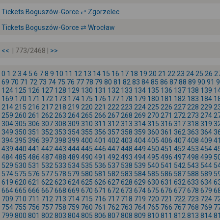
Tickets Boguszów-Gorce ⇄ Zgorzelec
Tickets Boguszów-Gorce ⇄ Wrocław
<<
| 773/2468 |
>>
0
1
2
3
4
5
6
7
8
9
10
11
12
13
14
15
16
17
18
19
20
21
22
23
24
25
26
2
69
70
71
72
73
74
75
76
77
78
79
80
81
82
83
84
85
86
87
88
89
90
91
9
124
125
126
127
128
129
130
131
132
133
134
135
136
137
138
139
1
169
170
171
172
173
174
175
176
177
178
179
180
181
182
183
184
1
214
215
216
217
218
219
220
221
222
223
224
225
226
227
228
229
2
259
260
261
262
263
264
265
266
267
268
269
270
271
272
273
274
2
304
305
306
307
308
309
310
311
312
313
314
315
316
317
318
319
3
349
350
351
352
353
354
355
356
357
358
359
360
361
362
363
364
3
394
395
396
397
398
399
400
401
402
403
404
405
406
407
408
409
4
439
440
441
442
443
444
445
446
447
448
449
450
451
452
453
454
4
484
485
486
487
488
489
490
491
492
493
494
495
496
497
498
499
5
529
530
531
532
533
534
535
536
537
538
539
540
541
542
543
544
5
574
575
576
577
578
579
580
581
582
583
584
585
586
587
588
589
5
619
620
621
622
623
624
625
626
627
628
629
630
631
632
633
634
6
664
665
666
667
668
669
670
671
672
673
674
675
676
677
678
679
6
709
710
711
712
713
714
715
716
717
718
719
720
721
722
723
724
7
754
755
756
757
758
759
760
761
762
763
764
765
766
767
768
769
7
799
800
801
802
803
804
805
806
807
808
809
810
811
812
813
814
8