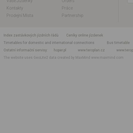
Vaše Jízdenky
Orders
Kontakty
Práce
Prodejní Místa
Partnership
index zastávkových jízdních řádů
Ceníky online jízdenek
Timetables for domestic and international connections
Bus timetable
Ostatní informační servisy
hoper.pl
www.teroplan.cz
www.terop
The website uses GeoLite2 data created by MaxMind
www.maxmind.com