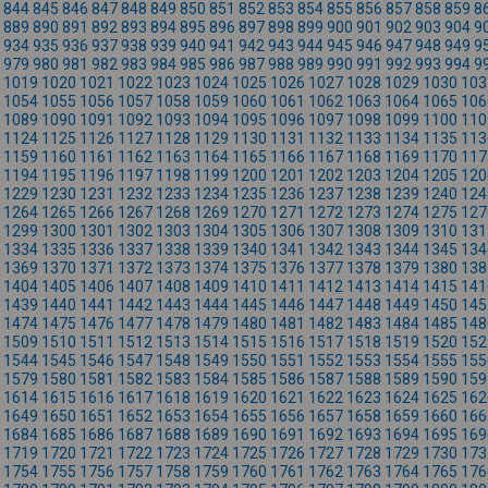
844
845
846
847
848
849
850
851
852
853
854
855
856
857
858
859
8
889
890
891
892
893
894
895
896
897
898
899
900
901
902
903
904
9
934
935
936
937
938
939
940
941
942
943
944
945
946
947
948
949
9
979
980
981
982
983
984
985
986
987
988
989
990
991
992
993
994
9
1019
1020
1021
1022
1023
1024
1025
1026
1027
1028
1029
1030
103
1054
1055
1056
1057
1058
1059
1060
1061
1062
1063
1064
1065
106
1089
1090
1091
1092
1093
1094
1095
1096
1097
1098
1099
1100
110
1124
1125
1126
1127
1128
1129
1130
1131
1132
1133
1134
1135
113
1159
1160
1161
1162
1163
1164
1165
1166
1167
1168
1169
1170
117
1194
1195
1196
1197
1198
1199
1200
1201
1202
1203
1204
1205
120
1229
1230
1231
1232
1233
1234
1235
1236
1237
1238
1239
1240
124
1264
1265
1266
1267
1268
1269
1270
1271
1272
1273
1274
1275
127
1299
1300
1301
1302
1303
1304
1305
1306
1307
1308
1309
1310
131
1334
1335
1336
1337
1338
1339
1340
1341
1342
1343
1344
1345
134
1369
1370
1371
1372
1373
1374
1375
1376
1377
1378
1379
1380
138
1404
1405
1406
1407
1408
1409
1410
1411
1412
1413
1414
1415
141
1439
1440
1441
1442
1443
1444
1445
1446
1447
1448
1449
1450
145
1474
1475
1476
1477
1478
1479
1480
1481
1482
1483
1484
1485
148
1509
1510
1511
1512
1513
1514
1515
1516
1517
1518
1519
1520
152
1544
1545
1546
1547
1548
1549
1550
1551
1552
1553
1554
1555
155
1579
1580
1581
1582
1583
1584
1585
1586
1587
1588
1589
1590
159
1614
1615
1616
1617
1618
1619
1620
1621
1622
1623
1624
1625
162
1649
1650
1651
1652
1653
1654
1655
1656
1657
1658
1659
1660
166
1684
1685
1686
1687
1688
1689
1690
1691
1692
1693
1694
1695
169
1719
1720
1721
1722
1723
1724
1725
1726
1727
1728
1729
1730
173
1754
1755
1756
1757
1758
1759
1760
1761
1762
1763
1764
1765
176