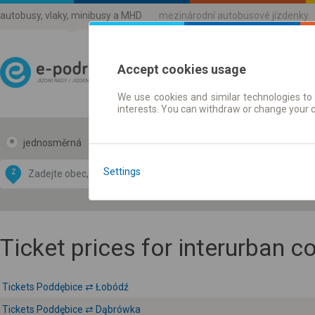
autobusy, vlaky, minibusy a MHD
mezinárodní autobusové jízdenky
Accept cookies usage
We use cookies and similar technologies to 
Jízdni řády a jízdenky
interests. You can withdraw or change your 
jednosměrná
zpáteční
Data CC-BY-SA
by
Settings
Z
DO
OpenStreetMap
GeoLite data by
 mapu
MaxMind
Ticket prices for interurban 
Tickets Poddębice ⇄ Łobódź
Tickets Poddębice ⇄ Dąbrówka