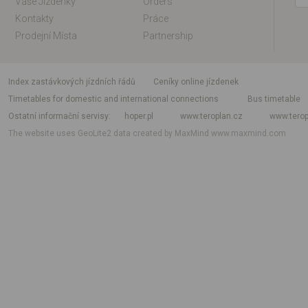
Vaše Jízdenky
Orders
Kontakty
Práce
Prodejní Místa
Partnership
index zastávkových jízdních řádů
Ceníky online jízdenek
Timetables for domestic and international connections
Bus timetable
Ostatní informační servisy
hoper.pl
www.teroplan.cz
www.terop
The website uses GeoLite2 data created by MaxMind
www.maxmind.com