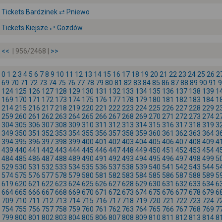
Tickets Bardzinek ⇄ Pniewo
Tickets Kiejsze ⇄ Gozdów
<<
| 956/2468 |
>>
0
1
2
3
4
5
6
7
8
9
10
11
12
13
14
15
16
17
18
19
20
21
22
23
24
25
26
2
69
70
71
72
73
74
75
76
77
78
79
80
81
82
83
84
85
86
87
88
89
90
91
9
124
125
126
127
128
129
130
131
132
133
134
135
136
137
138
139
1
169
170
171
172
173
174
175
176
177
178
179
180
181
182
183
184
1
214
215
216
217
218
219
220
221
222
223
224
225
226
227
228
229
2
259
260
261
262
263
264
265
266
267
268
269
270
271
272
273
274
2
304
305
306
307
308
309
310
311
312
313
314
315
316
317
318
319
3
349
350
351
352
353
354
355
356
357
358
359
360
361
362
363
364
3
394
395
396
397
398
399
400
401
402
403
404
405
406
407
408
409
4
439
440
441
442
443
444
445
446
447
448
449
450
451
452
453
454
4
484
485
486
487
488
489
490
491
492
493
494
495
496
497
498
499
5
529
530
531
532
533
534
535
536
537
538
539
540
541
542
543
544
5
574
575
576
577
578
579
580
581
582
583
584
585
586
587
588
589
5
619
620
621
622
623
624
625
626
627
628
629
630
631
632
633
634
6
664
665
666
667
668
669
670
671
672
673
674
675
676
677
678
679
6
709
710
711
712
713
714
715
716
717
718
719
720
721
722
723
724
7
754
755
756
757
758
759
760
761
762
763
764
765
766
767
768
769
7
799
800
801
802
803
804
805
806
807
808
809
810
811
812
813
814
8