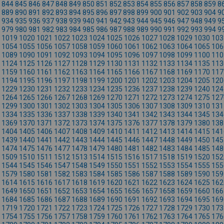
844
845
846
847
848
849
850
851
852
853
854
855
856
857
858
859
8
889
890
891
892
893
894
895
896
897
898
899
900
901
902
903
904
9
934
935
936
937
938
939
940
941
942
943
944
945
946
947
948
949
9
979
980
981
982
983
984
985
986
987
988
989
990
991
992
993
994
9
1019
1020
1021
1022
1023
1024
1025
1026
1027
1028
1029
1030
103
1054
1055
1056
1057
1058
1059
1060
1061
1062
1063
1064
1065
106
1089
1090
1091
1092
1093
1094
1095
1096
1097
1098
1099
1100
110
1124
1125
1126
1127
1128
1129
1130
1131
1132
1133
1134
1135
113
1159
1160
1161
1162
1163
1164
1165
1166
1167
1168
1169
1170
117
1194
1195
1196
1197
1198
1199
1200
1201
1202
1203
1204
1205
120
1229
1230
1231
1232
1233
1234
1235
1236
1237
1238
1239
1240
124
1264
1265
1266
1267
1268
1269
1270
1271
1272
1273
1274
1275
127
1299
1300
1301
1302
1303
1304
1305
1306
1307
1308
1309
1310
131
1334
1335
1336
1337
1338
1339
1340
1341
1342
1343
1344
1345
134
1369
1370
1371
1372
1373
1374
1375
1376
1377
1378
1379
1380
138
1404
1405
1406
1407
1408
1409
1410
1411
1412
1413
1414
1415
141
1439
1440
1441
1442
1443
1444
1445
1446
1447
1448
1449
1450
145
1474
1475
1476
1477
1478
1479
1480
1481
1482
1483
1484
1485
148
1509
1510
1511
1512
1513
1514
1515
1516
1517
1518
1519
1520
152
1544
1545
1546
1547
1548
1549
1550
1551
1552
1553
1554
1555
155
1579
1580
1581
1582
1583
1584
1585
1586
1587
1588
1589
1590
159
1614
1615
1616
1617
1618
1619
1620
1621
1622
1623
1624
1625
162
1649
1650
1651
1652
1653
1654
1655
1656
1657
1658
1659
1660
166
1684
1685
1686
1687
1688
1689
1690
1691
1692
1693
1694
1695
169
1719
1720
1721
1722
1723
1724
1725
1726
1727
1728
1729
1730
173
1754
1755
1756
1757
1758
1759
1760
1761
1762
1763
1764
1765
176