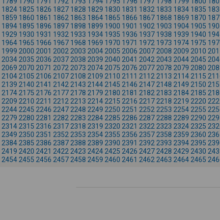
1789
1790
1791
1792
1793
1794
1795
1796
1797
1798
1799
1800
180
1824
1825
1826
1827
1828
1829
1830
1831
1832
1833
1834
1835
183
1859
1860
1861
1862
1863
1864
1865
1866
1867
1868
1869
1870
187
1894
1895
1896
1897
1898
1899
1900
1901
1902
1903
1904
1905
190
1929
1930
1931
1932
1933
1934
1935
1936
1937
1938
1939
1940
194
1964
1965
1966
1967
1968
1969
1970
1971
1972
1973
1974
1975
197
1999
2000
2001
2002
2003
2004
2005
2006
2007
2008
2009
2010
201
2034
2035
2036
2037
2038
2039
2040
2041
2042
2043
2044
2045
204
2069
2070
2071
2072
2073
2074
2075
2076
2077
2078
2079
2080
208
2104
2105
2106
2107
2108
2109
2110
2111
2112
2113
2114
2115
211
2139
2140
2141
2142
2143
2144
2145
2146
2147
2148
2149
2150
215
2174
2175
2176
2177
2178
2179
2180
2181
2182
2183
2184
2185
218
2209
2210
2211
2212
2213
2214
2215
2216
2217
2218
2219
2220
222
2244
2245
2246
2247
2248
2249
2250
2251
2252
2253
2254
2255
225
2279
2280
2281
2282
2283
2284
2285
2286
2287
2288
2289
2290
229
2314
2315
2316
2317
2318
2319
2320
2321
2322
2323
2324
2325
232
2349
2350
2351
2352
2353
2354
2355
2356
2357
2358
2359
2360
236
2384
2385
2386
2387
2388
2389
2390
2391
2392
2393
2394
2395
239
2419
2420
2421
2422
2423
2424
2425
2426
2427
2428
2429
2430
243
2454
2455
2456
2457
2458
2459
2460
2461
2462
2463
2464
2465
246