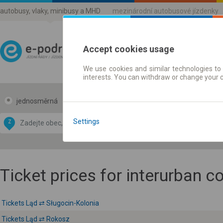
autobusy, vlaky, minibusy a MHD
mezinárodní autobusové jízdenky
Accept cookies usage
We use cookies and similar technologies to 
Jízdni řády a jízdenky
interests. You can withdraw or change your 
jednosměrná
zpáteční
Data CC-BY-SA
by
Settings
Z
DO
OpenStreetMap
GeoLite data by
 mapu
MaxMind
Ticket prices for interurban 
Tickets Ląd ⇄ Sługocin-Kolonia
Tickets Ląd ⇄ Rokosz