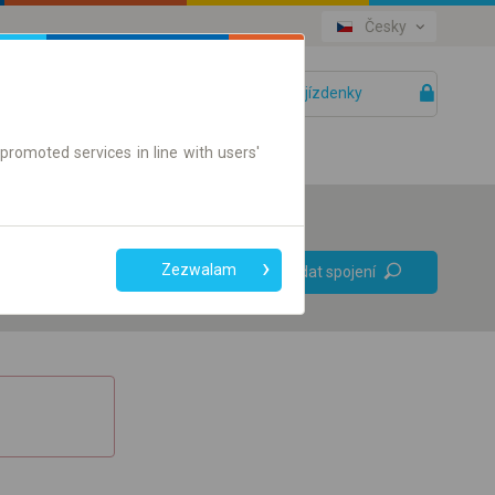
Česky
Vaše jízdenky
Pomoc
promoted services in line with users'
Bez přestupů
Zezwalam
Vyhledat spojení
Pouze jízdenky online
+