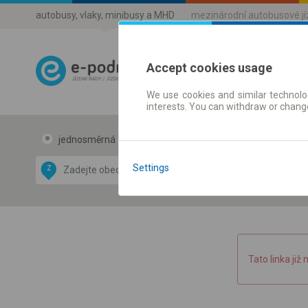
autobusy, vlaky, minibusy a MHD
mezinárodní autobusové j
Accept cookies usage
We use cookies and similar technolog
Jízdni řády a 
interests. You can withdraw or chang
jednosměrná
zpáteční
Data CC-BY-SA
by
Settings
Z
DO
OpenStreetMap
GeoLite data by
 mapu
MaxMind
Tato linka již 