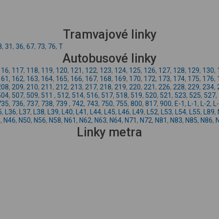
Tramvajové linky
8
,
31
,
36
,
67
,
73
,
76
,
T
Autobusové linky
116
,
117
,
118
,
119
,
120
,
121
,
122
,
123
,
124
,
125
,
126
,
127
,
128
,
129
,
130
,
161
,
162
,
163
,
164
,
165
,
166
,
167
,
168
,
169
,
170
,
172
,
173
,
174
,
175
,
176
,
208
,
209
,
210
,
211
,
212
,
213
,
217
,
218
,
219
,
220
,
221
,
226
,
228
,
229
,
234
,
504
,
507
,
509
,
511
,
512
,
514
,
516
,
517
,
518
,
519
,
520
,
521
,
523
,
525
,
527
,
735
,
736
,
737
,
738
,
739
,
742
,
743
,
750
,
755
,
800
,
817
,
900
,
E-1
,
L-1
,
L-2
,
L
5
,
L36
,
L37
,
L38
,
L39
,
L40
,
L41
,
L44
,
L45
,
L46
,
L49
,
L52
,
L53
,
L54
,
L55
,
L89
,
5
,
N46
,
N50
,
N56
,
N58
,
N61
,
N62
,
N63
,
N64
,
N71
,
N72
,
N81
,
N83
,
N85
,
N86
,
Linky metra