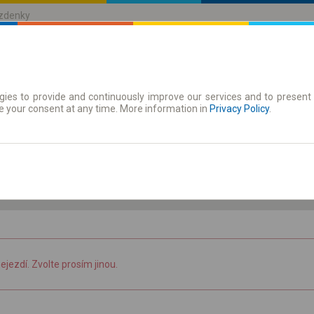
ízdenky
ies to provide and continuously improve our services and to present 
jízdenky
Časové jízdenky
e your consent at any time. More information in
Privacy Policy
.
6.08 Čt
-- : --
nejezdí. Zvolte prosím jinou.