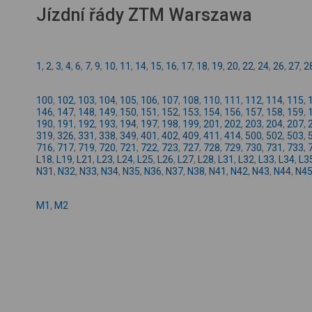
Jízdní řády ZTM Warszawa
1
,
2
,
3
,
4
,
6
,
7
,
9
,
10
,
11
,
14
,
15
,
16
,
17
,
18
,
19
,
20
,
22
,
24
,
26
,
27
,
2
100
,
102
,
103
,
104
,
105
,
106
,
107
,
108
,
110
,
111
,
112
,
114
,
115
,
146
,
147
,
148
,
149
,
150
,
151
,
152
,
153
,
154
,
156
,
157
,
158
,
159
,
190
,
191
,
192
,
193
,
194
,
197
,
198
,
199
,
201
,
202
,
203
,
204
,
207
,
319
,
326
,
331
,
338
,
349
,
401
,
402
,
409
,
411
,
414
,
500
,
502
,
503
,
716
,
717
,
719
,
720
,
721
,
722
,
723
,
727
,
728
,
729
,
730
,
731
,
733
,
L18
,
L19
,
L21
,
L23
,
L24
,
L25
,
L26
,
L27
,
L28
,
L31
,
L32
,
L33
,
L34
,
L3
N31
,
N32
,
N33
,
N34
,
N35
,
N36
,
N37
,
N38
,
N41
,
N42
,
N43
,
N44
,
N4
M1
,
M2