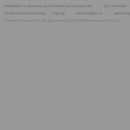
Timetables for domestic and international connections
Bus timetable
Ostatní informační servisy
hoper.pl
www.teroplan.cz
www.terop
The website uses GeoLite2 data created by MaxMind
www.maxmind.com