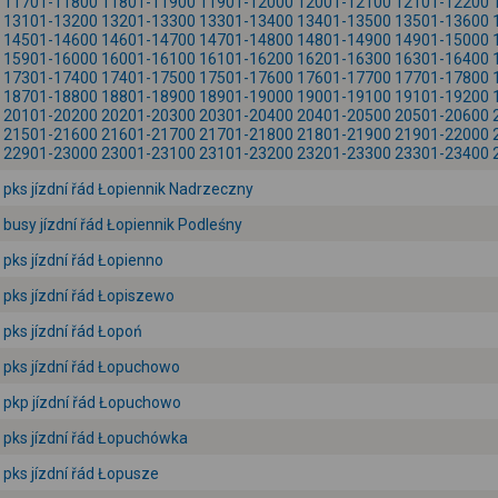
11701-11800
11801-11900
11901-12000
12001-12100
12101-12200
13101-13200
13201-13300
13301-13400
13401-13500
13501-13600
14501-14600
14601-14700
14701-14800
14801-14900
14901-15000
15901-16000
16001-16100
16101-16200
16201-16300
16301-16400
17301-17400
17401-17500
17501-17600
17601-17700
17701-17800
18701-18800
18801-18900
18901-19000
19001-19100
19101-19200
20101-20200
20201-20300
20301-20400
20401-20500
20501-20600
21501-21600
21601-21700
21701-21800
21801-21900
21901-22000
22901-23000
23001-23100
23101-23200
23201-23300
23301-23400
pks jízdní řád Łopiennik Nadrzeczny
busy jízdní řád Łopiennik Podleśny
pks jízdní řád Łopienno
pks jízdní řád Łopiszewo
pks jízdní řád Łopoń
pks jízdní řád Łopuchowo
pkp jízdní řád Łopuchowo
pks jízdní řád Łopuchówka
pks jízdní řád Łopusze