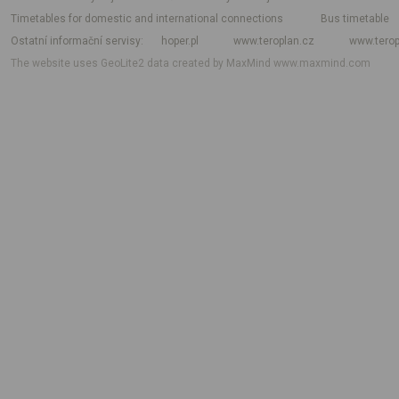
Timetables for domestic and international connections
Bus timetable
Ostatní informační servisy
hoper.pl
www.teroplan.cz
www.terop
The website uses GeoLite2 data created by MaxMind
www.maxmind.com