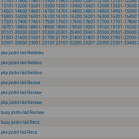
11701-11800
11801-11900
11901-12000
12001-12100
12101-12200
13101-13200
13201-13300
13301-13400
13401-13500
13501-13600
14501-14600
14601-14700
14701-14800
14801-14900
14901-15000
15901-16000
16001-16100
16101-16200
16201-16300
16301-16400
17301-17400
17401-17500
17501-17600
17601-17700
17701-17800
18701-18800
18801-18900
18901-19000
19001-19100
19101-19200
20101-20200
20201-20300
20301-20400
20401-20500
20501-20600
21501-21600
21601-21700
21701-21800
21801-21900
21901-22000
22901-23000
23001-23100
23101-23200
23201-23300
23301-23400
pks jízdní řád Reblinko
pks jízdní řád Reblino
pkp jízdní řád Reblino
pks jízdní řád Recice
pks jízdní řád Recław
pkp jízdní řád Recław
busy jízdní řád Recław
busy jízdní řád Recz
pks jízdní řád Recz