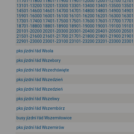
11701-11800
11801-11900
11901-12000
12001-12100
12101
13101-13200
13201-13300
13301-13400
13401-13500
13501
14501-14600
14601-14700
14701-14800
14801-14900
14901
15901-16000
16001-16100
16101-16200
16201-16300
16301
17301-17400
17401-17500
17501-17600
17601-17700
17701
18701-18800
18801-18900
18901-19000
19001-19100
19101
20101-20200
20201-20300
20301-20400
20401-20500
20501
21501-21600
21601-21700
21701-21800
21801-21900
21901
22901-23000
23001-23100
23101-23200
23201-23300
23301
pks jízdní řád Wsola
pks jízdní řád Wszebory
pks jízdní řád Wszechświęte
pks jízdní řád Wszedzień
pks jízdní řád Wszedzień
pks jízdní řád Wszeliwy
pks jízdní řád Wszembórz
busy jízdní řád Wszemiłowice
pks jízdní řád Wszemirów