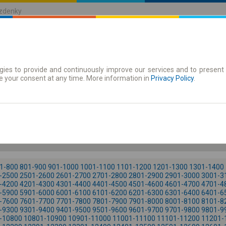
ízdenky
ies to provide and continuously improve our services and to present 
jízdenky
Časové jízdenky
e your consent at any time. More information in
Privacy Policy
.
9.08 Ne
-- : --
1-800
801-900
901-1000
1001-1100
1101-1200
1201-1300
1301-1400
-2500
2501-2600
2601-2700
2701-2800
2801-2900
2901-3000
3001-3
-4200
4201-4300
4301-4400
4401-4500
4501-4600
4601-4700
4701-4
-5900
5901-6000
6001-6100
6101-6200
6201-6300
6301-6400
6401-6
-7600
7601-7700
7701-7800
7801-7900
7901-8000
8001-8100
8101-8
-9300
9301-9400
9401-9500
9501-9600
9601-9700
9701-9800
9801-9
-10800
10801-10900
10901-11000
11001-11100
11101-11200
11201-