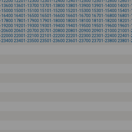
-12200
12201-12300
12301-12400
12401-12500
12501-12600
12601-
-13600
13601-13700
13701-13800
13801-13900
13901-14000
14001-
-15000
15001-15100
15101-15200
15201-15300
15301-15400
15401-
-16400
16401-16500
16501-16600
16601-16700
16701-16800
16801-
-17800
17801-17900
17901-18000
18001-18100
18101-18200
18201-
-19200
19201-19300
19301-19400
19401-19500
19501-19600
19601-
-20600
20601-20700
20701-20800
20801-20900
20901-21000
21001-
-22000
22001-22100
22101-22200
22201-22300
22301-22400
22401-
-23400
23401-23500
23501-23600
23601-23700
23701-23800
23801-