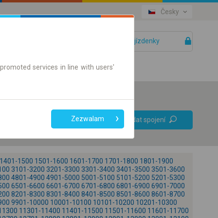
Česky
Vaše jízdenky
Pomoc
promoted services in line with users'
Bez přestupů
Zezwalam
Vyhledat spojení
Pouze jízdenky online
1401-1500
1501-1600
1601-1700
1701-1800
1801-1900
100
3101-3200
3201-3300
3301-3400
3401-3500
3501-3600
800
4801-4900
4901-5000
5001-5100
5101-5200
5201-5300
500
6501-6600
6601-6700
6701-6800
6801-6900
6901-7000
200
8201-8300
8301-8400
8401-8500
8501-8600
8601-8700
900
9901-10000
10001-10100
10101-10200
10201-10300
+
11300
11301-11400
11401-11500
11501-11600
11601-11700