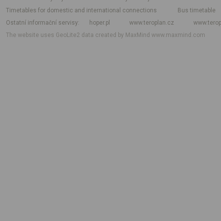
Timetables for domestic and international connections
Bus timetable
Ostatní informační servisy
hoper.pl
www.teroplan.cz
www.terop
The website uses GeoLite2 data created by MaxMind
www.maxmind.com