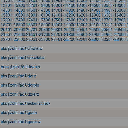
11701-11800
11801-11900
11901-12000
12001-12100
12101-12200
13101-13200
13201-13300
13301-13400
13401-13500
13501-13600
14501-14600
14601-14700
14701-14800
14801-14900
14901-15000
15901-16000
16001-16100
16101-16200
16201-16300
16301-16400
17301-17400
17401-17500
17501-17600
17601-17700
17701-17800
18701-18800
18801-18900
18901-19000
19001-19100
19101-19200
20101-20200
20201-20300
20301-20400
20401-20500
20501-20600
21501-21600
21601-21700
21701-21800
21801-21900
21901-22000
22901-23000
23001-23100
23101-23200
23201-23300
23301-23400
pks jízdní řád Uciechów
pks jízdní řád Ucieszków
busy jízdní řád Udanin
pks jízdní řád Uderz
pks jízdní řád Udorpie
pks jízdní řád Udzierz
pks jízdní řád Ueckermünde
pks jízdní řád Ugoda
pks jízdní řád Ugoszcz