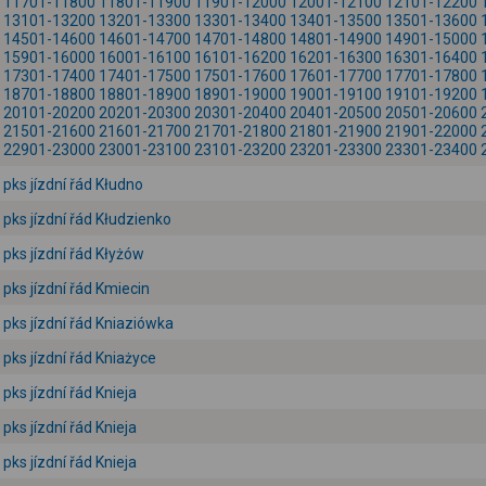
11701-11800
11801-11900
11901-12000
12001-12100
12101-12200
13101-13200
13201-13300
13301-13400
13401-13500
13501-13600
14501-14600
14601-14700
14701-14800
14801-14900
14901-15000
15901-16000
16001-16100
16101-16200
16201-16300
16301-16400
17301-17400
17401-17500
17501-17600
17601-17700
17701-17800
18701-18800
18801-18900
18901-19000
19001-19100
19101-19200
20101-20200
20201-20300
20301-20400
20401-20500
20501-20600
21501-21600
21601-21700
21701-21800
21801-21900
21901-22000
22901-23000
23001-23100
23101-23200
23201-23300
23301-23400
pks jízdní řád Kłudno
pks jízdní řád Kłudzienko
pks jízdní řád Kłyżów
pks jízdní řád Kmiecin
pks jízdní řád Kniaziówka
pks jízdní řád Kniażyce
pks jízdní řád Knieja
pks jízdní řád Knieja
pks jízdní řád Knieja