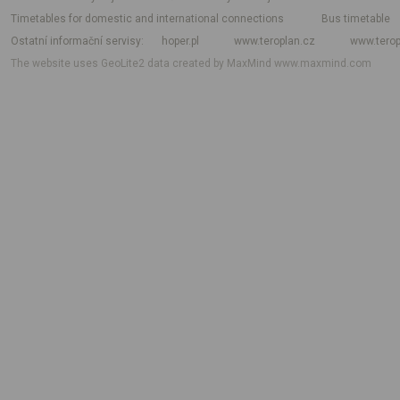
Timetables for domestic and international connections
Bus timetable
Ostatní informační servisy
hoper.pl
www.teroplan.cz
www.terop
The website uses GeoLite2 data created by MaxMind
www.maxmind.com