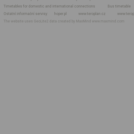
Timetables for domestic and international connections
Bus timetable
Ostatní informační servisy
hoper.pl
www.teroplan.cz
www.terop
The website uses GeoLite2 data created by MaxMind
www.maxmind.com