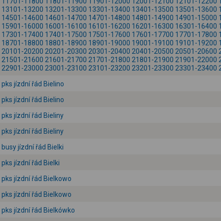
11701-11800
11801-11900
11901-12000
12001-12100
12101-12200
13101-13200
13201-13300
13301-13400
13401-13500
13501-13600
14501-14600
14601-14700
14701-14800
14801-14900
14901-15000
15901-16000
16001-16100
16101-16200
16201-16300
16301-16400
17301-17400
17401-17500
17501-17600
17601-17700
17701-17800
18701-18800
18801-18900
18901-19000
19001-19100
19101-19200
20101-20200
20201-20300
20301-20400
20401-20500
20501-20600
21501-21600
21601-21700
21701-21800
21801-21900
21901-22000
22901-23000
23001-23100
23101-23200
23201-23300
23301-23400
pks jízdní řád Bielino
pks jízdní řád Bielino
pks jízdní řád Bieliny
pks jízdní řád Bieliny
busy jízdní řád Bielki
pks jízdní řád Bielki
pks jízdní řád Bielkowo
pks jízdní řád Bielkowo
pks jízdní řád Bielkówko